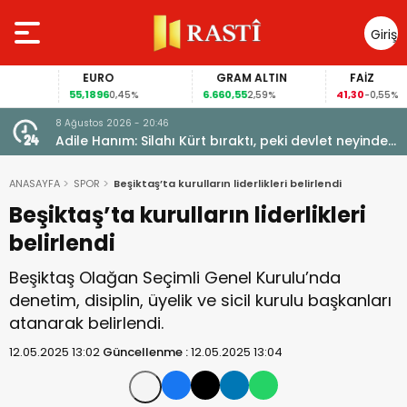
Giriş
Yap
EURO
GRAM ALTIN
FAİZ
55,1896
6.660,55
41,30
0,45%
2,59%
-0,55%
8 Ağustos 2026 - 20:46
Adile Hanım: Silahı Kürt bıraktı, peki devlet neyinden
vazgeçti?
ANASAYFA
SPOR
Beşiktaş’ta kurulların liderlikleri belirlendi
Beşiktaş’ta kurulların liderlikleri
belirlendi
Beşiktaş Olağan Seçimli Genel Kurulu’nda
denetim, disiplin, üyelik ve sicil kurulu başkanları
atanarak belirlendi.
12.05.2025 13:02
Güncellenme :
12.05.2025 13:04