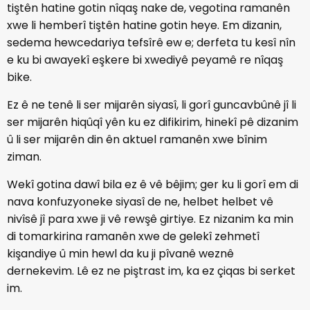
tiştên hatine gotin nîqaş nake de, vegotina ramanên
xwe li hemberî tiştên hatine gotin heye. Em dizanin,
sedema hewcedariya tefsîrê ew e; derfeta tu kesî nîn
e ku bi awayekî eşkere bi xwediyê peyamê re nîqaş
bike.
Ez ê ne tenê li ser mijarên siyasî, li gorî guncavbûnê jî li
ser mijarên hiqûqî yên ku ez difikirim, hinekî pê dizanim
û li ser mijarên din ên aktuel ramanên xwe bînim
ziman.
Wekî gotina dawî bila ez ê vê bêjim; ger ku li gorî em di
nava konfuzyoneke siyasî de ne, helbet helbet vê
nivîsê jî para xwe ji vê rewşê girtiye. Ez nizanim ka min
di tomarkirina ramanên xwe de gelekî zehmetî
kişandiye û min hewl da ku ji pîvanê weznê
dernekevim. Lê ez ne piştrast im, ka ez çiqas bi serket
im.