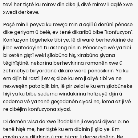
tevî her tiştê ku mirov dîn dike jî, divê mirov li aqilê xwe
xwedî derkeve.
Paşê min li peyva ku rewşa min a aqilî û derûnî pênase
dike geriyam û belê, ev tenê dikaribû bibe "konfuzyon".
Konfuzyon têgeheke tibî ye, lê di warê berhevkirinê de
ji bo watedayînê tu asteng nîn in. Pênaseya wê ya tibî
bi xetên giştî wekî şîlobûna hiş, xirabûna şiyana
têgihîştinê, nekarîna berhevkirina ramanên xwe û
zehmetiya biryardanê dikare were pênasikirin. Ya ku
em dijîn bi rastî jî ev e; dibe ku em ji aliyê tibî ve ne
nexweşên patolojîk bin, lê pir zelal e ku em şîlobûneke
hişî ya ku bibe sedema windakirina hafizeyê dijîn û
sedema vê ya tenê geşedanên siyasî ne, loma ez ji vê
re dibêjim konfuzyona siyasî.
Di demên wisa de xwe îfadekirin jî ewqasî dijwar e; ne
tenê hişê me, her tiştê ku em dibînin jî şîlo ye. Em
çavên xwe difirkinin û car bi car li derve dinêrin. Ne