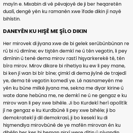
mayîn e. Mixabin di vê pêvajoyê de ji ber heqaretên
dualî, dengê yên ku ramanên xwe îfade dikin jî nayê
bihîstin.
DANEYÊN KU HIŞÊ ME ŞÎLO DIKIN
Her mirovek di jiyana xwe de bi gelek serûbûnbûnan re
rû bi rû dimîne; ev tiştên demkî ne û tên vegotin, li pey
dimînin û tenê dema mirov rastî hişyarkerekê tê, tên
bîra mirov. Mirov dikare bi rihetiya ku ew li pey mane,
bi ken jî wan bi bîr bîne; çimkî di dema jiyînê de trajedî
ye, dema tê vegotin komedî ye. Lê nasnameyên me
yên ku bûne milkê jiyana me, sekna me diyar kirine û
wate dane hebûna me, ne demkî ne û ne gengaz e ku
mirov wan li pey xwe bihêle. Ji bo Kurdekî herî apolîtîk
jî ne gengaz e ku Kurdbûnê li pey xwe bihêle; ji bo
demokratekî ji dil demokrasî, ji bo kesekî ku di
hişmendiya mirovbûnê de ye mafên mirovan ên ku
dihêlin her kes bi heman nirxî were dîtin û pîvandin,