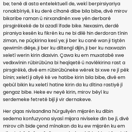
be; tenê di asta entelektuelî de, wekî berpirsiyariya
ronakbîriyê, li ku derê cîhanê dibe bila bibe, divê mirov
bikaribe raman û nirxandinên xwe yên derbarê
pirsgirêkekê de bi azadî îfade bike. Nexasim, derdê
piraniya kesên ku fikrên ku ne bi dilê hin derdoran tînin
ziman, ne pûçkirina kesî ye; ji ber ku canê wan ji tiştên
qewimîn diêşe, ji ber ku diltengî dijîn, ji ber ku naxwazin
xeletî werin kirin diaxivin. Çawa ku em muxatabê xwe
vedixwînin rûbirûbûna bi heqîqetê û navlêkirina rast a
pirsgirêkê, divê em rûbirûbûneke wêrek bi xwe re jî pêk
bînin; xeletî ji aliyê kê ve hatibe kirin bila bibe, divê em
qebûl bikin ku xeletî hatine kirin da ku dîtina rastiyê jî
gengaz bibe. Heke ev neyê kirin, mirov bêyî ku
serdemeke fetretê bijî ji vir dernakeve.
Her çiqas nivîsandina hûrguliyên mijarên ku dibin
sedema konfuzyona siyasî mijara nivîseke din be jî, divê
mirov cih bide çend mînakan da ku ew mijarên ku em