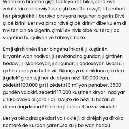
Werin em bi xetên giştî tabloyê xêz bikin, serê xwe
zelal bikin û di dawiyê de piştî tespîta rewşê, li hemberî
her pirsgirêkê li bersiva pirsiyara neguher bigerin: Divê
çi bê kirin? Bersiva pirsa “divê çi bê kirin?” dibe ku em di
nivîsên din de bigerin, çimkî ev nivîs dibe ku têra ji bo
vegotina hûrguliyên vê tabloyê neke.
Em ji qirrkirinên li ser bingeha înkarê, ji kuştinên
kiryarên wan nadiyar, ji şewitandina gundan, ji girtinên
bêdawî, ji îşkenceyan, ji sirgûnan, ji qedexeyên siyasî û ji
girtina partiyan hatin vir. Bîlançoya serhildana çekdarî
jî gelekî giran e; ji her du aliyan nêzî 100.000 can,
zêdetirî 100.000 girtî, zêdetirî 3 mîlyon penaber, 3500
gundên valakirî, zêdetirî 17.000 kuştinên kiryar-nadiyar
û li Rojavayê di şerê li dijî DAIŞ’ê de nêzî 15 hezar, di
dema dagirkirina Efrînê de jî li dora 3 hezar windahî…
Beriya têkoşîna çekdarî ya PKK’ê jî, di dirêjahiya dîroka
Komarê de Kurdan çarenûsa ku ji bo wan hatibû