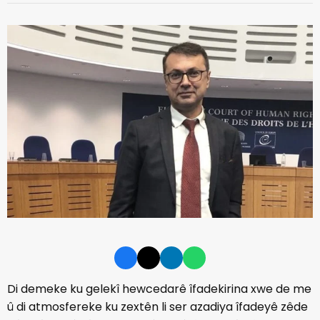
Di demeke ku gelekî hewcedarê îfadekirina xwe de me
û di atmosfereke ku zextên li ser azadiya îfadeyê zêde