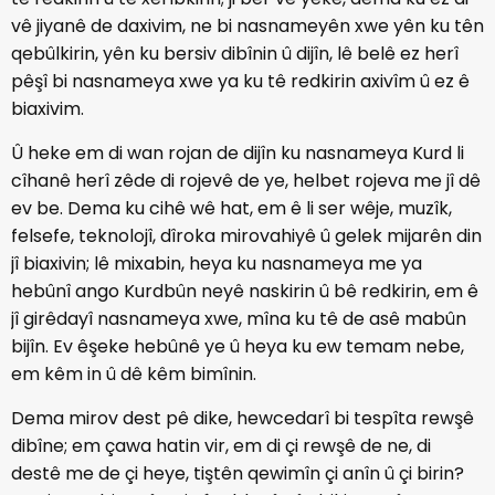
vê jiyanê de daxivim, ne bi nasnameyên xwe yên ku tên
qebûlkirin, yên ku bersiv dibînin û dijîn, lê belê ez herî
pêşî bi nasnameya xwe ya ku tê redkirin axivîm û ez ê
biaxivim.
Û heke em di wan rojan de dijîn ku nasnameya Kurd li
cîhanê herî zêde di rojevê de ye, helbet rojeva me jî dê
ev be. Dema ku cihê wê hat, em ê li ser wêje, muzîk,
felsefe, teknolojî, dîroka mirovahiyê û gelek mijarên din
jî biaxivin; lê mixabin, heya ku nasnameya me ya
hebûnî ango Kurdbûn neyê naskirin û bê redkirin, em ê
jî girêdayî nasnameya xwe, mîna ku tê de asê mabûn
bijîn. Ev êşeke hebûnê ye û heya ku ew temam nebe,
em kêm in û dê kêm bimînin.
Dema mirov dest pê dike, hewcedarî bi tespîta rewşê
dibîne; em çawa hatin vir, em di çi rewşê de ne, di
destê me de çi heye, tiştên qewimîn çi anîn û çi birin?