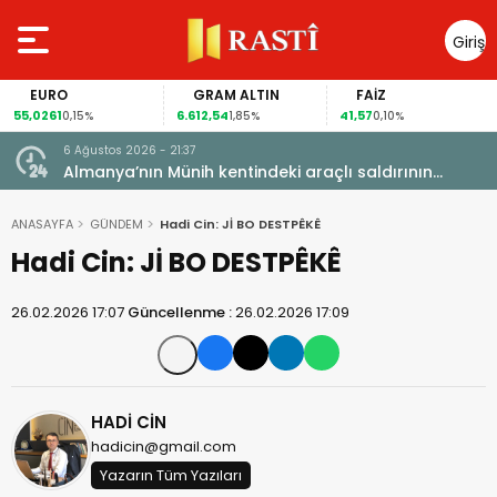
Giriş
Yap
EURO
GRAM ALTIN
FAİZ
G
0261
6.612,54
41,57
98,7
0,15%
1,85%
0,10%
6 Ağustos 2026 - 21:37
i, FIFA
Almanya’nın Münih kentindeki araçlı saldırının
sanığına ömür boyu hapis cezası
ANASAYFA
GÜNDEM
Hadi Cin: Jİ BO DESTPÊKÊ
Hadi Cin: Jİ BO DESTPÊKÊ
26.02.2026 17:07
Güncellenme :
26.02.2026 17:09
HADİ CİN
hadicin@gmail.com
Yazarın Tüm Yazıları