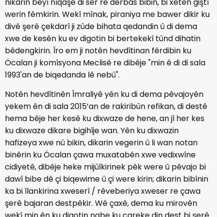
nikarin bêyî nîqaşê di ser re derbas bibin, bi xetên giştî
werin fêmkirin. Wekî mînak, piraniya me bawer dikir ku
divê şerê çekdarî ji zûde bihata qedandin û di dema
xwe de kesên ku ev digotin bi bertekekî tûnd dihatin
bêdengkirin. Îro em ji notên hevdîtinan fêrdibin ku
Öcalan ji komîsyona Meclisê re dibêje "min ê di di sala
1993'an de biqedanda lê nebû".
Notên hevdîtinên Îmraliyê yên ku di dema pêvajoyên
yekem ên di sala 2015’an de rakiribûn refikan, di destê
hema bêje her kesê ku dixwaze de hene, an jî her kes
ku dixwaze dikare bigihîje wan. Yên ku dixwazin
hafizeya xwe nû bikin, dikarin vegerin û li wan notan
binêrin ku Öcalan çawa muxatabên xwe vedixwîne
cidiyetê, dibêje heke mijûlkirinek pêk were û pêvajo bi
dawî bibe dê çi biqewime û çi were kirin; dikarin bibînin
ka bi îlankirina xweserî / rêveberiya xweser re çawa
şerê bajaran destpêkir. Wê çaxê, dema ku mirovên
wekî min ên ku digotin nabe ku careke din dest bi şerê