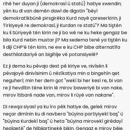
rihê her duyan jî (demokrasî û statû) hatiye xwendin;
yên ku di van demên dawî de digotin "bêyî
demokratîkbûnê pirsgirêka Kurd nayê çareserkirin, ji
Tirkiyeyê re demokrasî, ji Kurdan re statû"? Ma tiştên
ku li Sûriyeyê tên kirin ne ji bo wê ne ku heke gengaz be
bila Kurd nebin muxtar jî? Ma sedema tenê ya tiştên ku
li dijî CHP’ê tên kirin, ne ew e ku CHP bibe alternatîfa
desthilatdariyê an bigihîje vê potansiyelê?
Ez ji dema ku pêvajo dest pê kiriye ve, nivîsên li
pêvajoyê dinivîsinim û nêzîkatiya min a bingehîn qet
neguherî; min her dem got "wekî bi her kesî re, bi van
re jî hevdîtin têne kirin lê mirov baweriyê bi van nake,
mirov îtibarê nade van, mirov li rûyê van nakane".
Di rewşa siyasî ya ku îro pêk hatiye de, gelek mirov
neçar dimînin ku di navbera "bûyina partiyiyekî baş" û
"bûyina Kurdekî baş" û heta "bûyina mirovekî girêdayî
heqîqetê" de hilbijartinekê bikin. Gengaz e mirov bêje