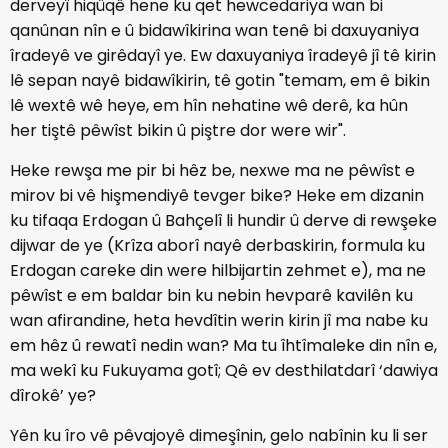
derveyî hiqûqê hene ku qet hewcedariya wan bi
qanûnan nîn e û bidawîkirina wan tenê bi daxuyaniya
îradeyê ve girêdayî ye. Ew daxuyaniya îradeyê jî tê kirin
lê sepan nayê bidawîkirin, tê gotin "temam, em ê bikin
lê wextê wê heye, em hîn nehatine wê derê, ka hûn
her tiştê pêwîst bikin û piştre dor were wir".
Heke rewşa me pir bi hêz be, nexwe ma ne pêwîst e
mirov bi vê hişmendiyê tevger bike? Heke em dizanin
ku tifaqa Erdogan û Bahçelî li hundir û derve di rewşeke
dijwar de ye (Krîza aborî nayê derbaskirin, formula ku
Erdogan careke din were hilbijartin zehmet e), ma ne
pêwîst e em baldar bin ku nebin hevparê kavilên ku
wan afirandine, heta hevdîtin werin kirin jî ma nabe ku
em hêz û rewatî nedin wan? Ma tu îhtîmaleke din nîn e,
ma wekî ku Fukuyama gotî; Qê ev desthilatdarî ‘dawiya
dîrokê’ ye?
Yên ku îro vê pêvajoyê dimeşînin, gelo nabînin ku li ser