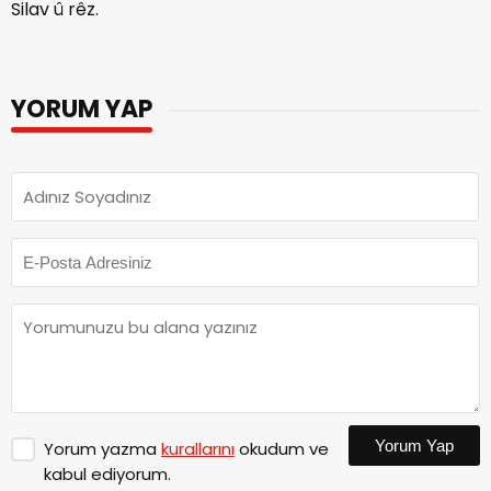
Silav û rêz.
YORUM YAP
Yorum Yap
Yorum yazma
kurallarını
okudum ve
kabul ediyorum.