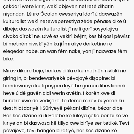
çekdarî were kirin, wekî objeyên nefretê dihatin
nîşandan. Lê îro Öcalan xweseriya îdarî û daxwazên
kulturalîst wekî neteweperestiya zêde pênase dike û
dibêje; daxwazên kulturalîst jî ne li gorî sosyolojiya
civaka dîrokî ne. Divê ez vekirî bêjim; kes bi qasî pêwîst
bi metnên nivîskî yên ku ji Îmraliyê derketine re
eleqedar nabe, an wan fêm nake, yan jî naxwaze fêm
bike.
Mirov dikare bêje, herkes difikre ku metnên nivîskî ne
girîng in, bi bendewariyekê pêvajoyê dişopîne; bi
bendewariya ku li paşperdeyê bê guman lihevkirinek
heye û dê gavên cidî werin avêtin, fikarên xwe di
hundirê xwe de vedişêre. Lê dema mirov bûyerên ku
desthilatdariyê li Sûriyeyê pêkanî dibîne, bêzar dibe.
Her kes dizane ku li Helebê kê lûleya çekê ber bi kê ve
kiriye an bi daxwaza kê tiliya xwe birîye ser tetikê. Tevî
pêvajoyê, tevî bangên biratiyê, her kes dizane kê