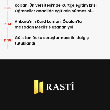
üzerinde duruyor
Kobani Üniversitesi’nde Kürtçe eğitim krizi:
15:35
Öğrenciler anadilde eğitimin sürmesini
istiyor
Ankara’nın Kürd kumarı: Öcalan’la
13:24
masadan Meclis’e uzanan yol
Gülistan Doku soruşturması: İki dalgıç
11:35
tutuklandı