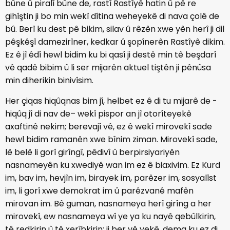
bûne û piralî bûne de, rastî Rastîyê hatin û pê re
gihîştin ji bo min wekî dîtina weheyekê di nava çolê de
bû. Berî ku dest pê bikim, silav û rêzên xwe yên herî ji dil
pêşkêşî damezirîner, kedkar û şopînerên Rastîyê dikim.
Ez ê jî êdî hewl bidim ku bi qasî ji destê min tê beşdarî
vê qadê bibim û li ser mijarên aktuel tiştên ji pênûsa
min diherikin binivîsim.
Her çiqas hiqûqnas bim jî, helbet ez ê di tu mijarê de -
hiqûq jî di nav de– wekî pispor an jî otorîteyekê
axaftinê nekim; berevajî vê, ez ê wekî mirovekî sade
hewl bidim ramanên xwe bînim ziman. Mirovekî sade,
lê belê li gorî girîngî, pêdivî û berpirsiyariyên
nasnameyên ku xwediyê wan im ez ê biaxivim. Ez Kurd
im, bav im, hevjîn im, birayek im, parêzer im, sosyalîst
im, li gorî xwe demokrat im û parêzvanê mafên
mirovan im. Bê guman, nasnameya herî girîng a her
mirovekî, ew nasnameya wî ye ya ku nayê qebûlkirin,
tê redkirin û tê xerîbkirin; ji ber vê yekê, dema ku ez di