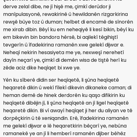
derve zelal dibe, ne jî hişê me, çimkî derûdor ji
manîpulasyonê, rewakirinê û hewildanên rizgarkirina
rewşê bûye toz û duman; helbet di encamê de sînorên
me xirab dibin. Bêyî ku em neheqiyê li kesî bikin, bêyî ku
em bikevin bin bandora hêrsê, bi aqilekî têgihiştî
tevgerîn û îfadekirina ramanên xwe gelekî dijwar e.
Neheqî nekirin hesasiyeta me ye, nexweşî nerehetî
dayîn neçarî ye, çimkî di demên wisa de tiştê herî ku
zêde aciz dike heqîqet bi xwe ye.
Yên ku sîberê didin ser heqîqetê, li şûna heqîqetê
heqaretê dikin û wekî fîlekî dikevin dikaneke caman; di
heman demê de hinek derdorên ku qaşo difikirin ku
heqîqetê dibêjin jî, li şûna heqîqetê an jî ligel heqîqetê
heqaretê dikin. Bi vî awayî heqîqet ji her du aliyan ve tê
dorpêçkirin û tê xeniqandin. Erê, îfadekirina ramanên
me gelekî dijwar e lê heqaretkirin bêçarî ye, nebûna
ramanekê ye an jî li hemberî ramanên dijber bêhêz