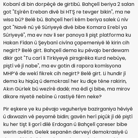
Kobanî di bin dorpêçê de girtibû. Bahçelî beriya 2 salan
got "Eşîrên Ereban divê bi HTŞ re tevger bikin", ma ne
wisa bû? Belê bû. Bahçelî herî kêm beriya salek û nîv
got "Navê nû yê Sûriyeyê divê bibe Komara Erebî ya
Sûriyeyê", ma ev nav li ser panoya li pişt platforma ku
Hakan Fîdan û Şeybanî civîna çapemeniyê lê kirin cih
negirt? Belê girt. Bahçelî dema ku pêvajo berdewam
dikir got "Tu carî li Tirkiyeyê pirsgirêka Kurd nebûye,
piştî vê jî nabe", ma ev gotin di rapora komîsyona
MHP’ê de wekî fikrek cih negirt? Belê girt. Li hundir jî
dema ku hiqûq û demokrasî her ku diçe têne rakirin,
Akın Gürlek bû wezîrê dadê; ma êdî çi bibe, ma mirov
dikare niyetê nebîne û rastiyê fêm neke?
Pir eşkere ye ku pêvajo veguheriye bazirganiya hêviyê
û dixwazin vê peyamê bidin; gavên herî piçûk jî dê piştî
ku her tişt li gorî dilê Erdogan û Bahçelî çareser bibe
werin avêtin. Gelek sepanên derveyî demokrasiyê û