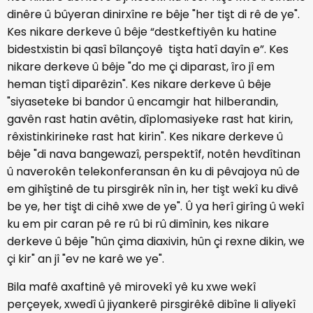
dinêre û bûyeran dinirxîne re bêje "her tişt di rê de ye".
Kes nikare derkeve û bêje “destkeftiyên ku hatine
bidestxistin bi qasî bîlançoyê tişta hatî dayîn e”. Kes
nikare derkeve û bêje "do me çi diparast, îro jî em
heman tiştî diparêzin". Kes nikare derkeve û bêje
"siyaseteke bi bandor û encamgir hat hilberandin,
gavên rast hatin avêtin, dîplomasiyeke rast hat kirin,
rêxistinkirineke rast hat kirin". Kes nikare derkeve û
bêje "di nava bangewazî, perspektîf, notên hevdîtinan
û naverokên telekonferansan ên ku di pêvajoya nû de
em gihîştinê de tu pirsgirêk nîn in, her tişt wekî ku divê
be ye, her tişt di cihê xwe de ye". Û ya herî girîng û wekî
ku em pir caran pê re rû bi rû dimînin, kes nikare
derkeve û bêje "hûn çima diaxivin, hûn çi rexne dikin, we
çi kir" an jî "ev ne karê we ye".
Bila mafê axaftinê yê mirovekî yê ku xwe wekî
perçeyek, xwedî û jiyankerê pirsgirêkê dibîne li aliyekî