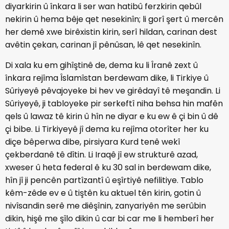
diyarkirin û înkara li ser wan hatibû ferzkirin qebûl
nekirin û hema bêje qet nesekinîn; li gorî şert û mercên
her demê xwe birêxistin kirin, serî hildan, carinan dest
avêtin çekan, carinan jî pênûsan, lê qet nesekinîn.
Di xala ku em gihîştinê de, dema ku li Îranê zext û
înkara rejîma Îslamîstan berdewam dike, li Tirkiye û
Sûriyeyê pêvajoyeke bi hev ve girêdayî tê meşandin. Li
Sûriyeyê, ji tabloyeke pir serkeftî niha behsa hin mafên
qels û lawaz tê kirin û hîn ne diyar e ku ew ê çi bin û dê
çi bibe. Li Tirkiyeyê jî dema ku rejîma otorîter her ku
diçe bêperwa dibe, pirsiyara Kurd tenê wekî
çekberdanê tê dîtin. Li Iraqê jî ew strukturê azad,
xweser û heta federal ê ku 30 sal in berdewam dike,
hîn jî ji pencên partîzantî û eşîrtiyê nefilitiye. Tablo
kêm-zêde ev e û tiştên ku aktuel tên kirin, gotin û
nivîsandin serê me diêşînin, zanyariyên me serûbin
dikin, hişê me şîlo dikin û car bi car me li hemberî her