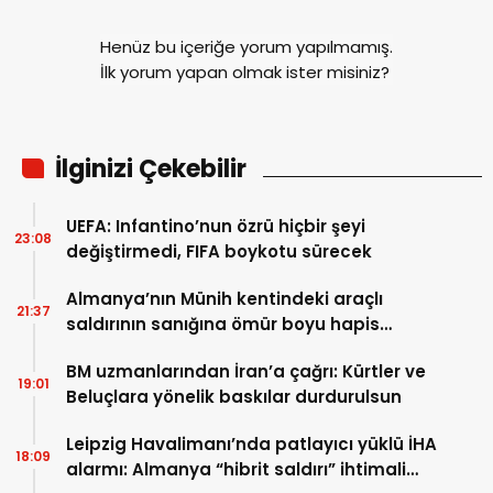
Henüz bu içeriğe yorum yapılmamış.
İlk yorum yapan olmak ister misiniz?
İlginizi Çekebilir
UEFA: Infantino’nun özrü hiçbir şeyi
23:08
değiştirmedi, FIFA boykotu sürecek
Almanya’nın Münih kentindeki araçlı
21:37
saldırının sanığına ömür boyu hapis
cezası
BM uzmanlarından İran’a çağrı: Kürtler ve
19:01
Beluçlara yönelik baskılar durdurulsun
Leipzig Havalimanı’nda patlayıcı yüklü İHA
18:09
alarmı: Almanya “hibrit saldırı” ihtimali