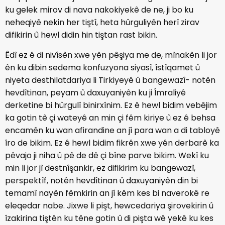
ku gelek mirov di nava nakokiyekê de ne, ji bo ku
neheqiyê nekin her tiştî, heta hûrguliyên herî zirav
difikirin û hewl didin hin tiştan rast bikin.
Êdî ez ê di nivîsên xwe yên pêşiya me de, mînakên li jor
ên ku dibin sedema konfuzyona siyasî, îstîqamet û
niyeta desthilatdariya li Tirkiyeyê û bangewazî- notên
hevdîtinan, peyam û daxuyaniyên ku ji Îmraliyê
derketine bi hûrgulî binirxînim. Ez ê hewl bidim vebêjim
ka gotin tê çi wateyê an min çi fêm kiriye û ez ê behsa
encamên ku wan afirandine an jî para wan a di tabloyê
îro de bikim. Ez ê hewl bidim fikrên xwe yên derbarê ka
pêvajo ji niha û pê de dê çi bîne parve bikim. Wekî ku
min li jor jî destnîşankir, ez difikirim ku bangewazî,
perspektîf, notên hevdîtinan û daxuyaniyên din bi
temamî nayên fêmkirin an jî kêm kes bi naverokê re
eleqedar nabe. Jixwe li pişt, hewcedariya şirovekirin û
îzakirina tiştên ku têne gotin û di pişta wê yekê ku kes