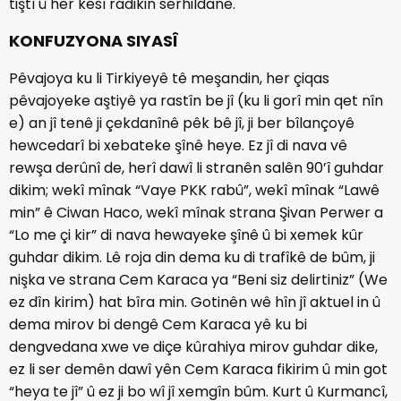
tiştî û her kesî radikin serhildanê.
KONFUZYONA SIYASÎ
Pêvajoya ku li Tirkiyeyê tê meşandin, her çiqas
pêvajoyeke aştiyê ya rastîn be jî (ku li gorî min qet nîn
e) an jî tenê ji çekdanînê pêk bê jî, ji ber bîlançoyê
hewcedarî bi xebateke şînê heye. Ez jî di nava vê
rewşa derûnî de, herî dawî li stranên salên 90’î guhdar
dikim; wekî mînak “Vaye PKK rabû”, wekî mînak “Lawê
min” ê Ciwan Haco, wekî mînak strana Şivan Perwer a
“Lo me çi kir” di nava hewayeke şînê û bi xemek kûr
guhdar dikim. Lê roja din dema ku di trafîkê de bûm, ji
nişka ve strana Cem Karaca ya “Beni siz delirtiniz” (We
ez dîn kirim) hat bîra min. Gotinên wê hîn jî aktuel in û
dema mirov bi dengê Cem Karaca yê ku bi
dengvedana xwe ve diçe kûrahiya mirov guhdar dike,
ez li ser demên dawî yên Cem Karaca fikirim û min got
“heya te jî” û ez ji bo wî jî xemgîn bûm. Kurt û Kurmancî,