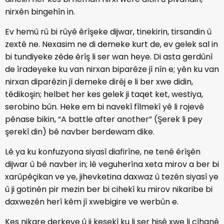
nirxên bingehîn in.
Ev hemû rû bi rûyê êrîşeke dijwar, tinekirin, tirsandin û
zextê ne. Nexasim ne di demeke kurt de, ev gelek sal in
bi tundiyeke zêde êrîş li ser wan heye. Di asta gerdûnî
de îradeyeke ku van nirxan biparêze jî nîn e; yên ku van
nirxan diparêzin jî demeke dirêj e li ber xwe didin,
têdikoşin; helbet her kes gelek ji taqet ket, westiya,
serobino bûn. Heke em bi navekî fîlmekî yê li rojevê
pênase bikin, “A battle after another” (Şerek li pey
şerekî din) bê navber berdewam dike.
Lê ya ku konfuzyona siyasî diafirîne, ne tenê êrîşên
dijwar û bê navber in; lê veguherîna xeta mirov a ber bi
xarûpêçikan ve ye, jihevketina daxwaz û tezên siyasî ye
û ji gotinên pir mezin ber bi cihekî ku mirov nikaribe bi
daxwezên herî kêm jî xwebigire ve werbûn e.
Kes nikare derkeve û ji kesekî ku li ser hişê xwe li cîhanê