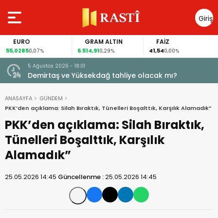
Giriş
Yap
EURO
GRAM ALTIN
FAİZ
55,0285
6.514,91
41,54
0,07%
0,29%
0,00%
5 Ağustos 2026 - 18:01
Demirtaş ve Yüksekdağ tahliye olacak mı?
ANASAYFA
GÜNDEM
PKK’den açıklama: Silah Bıraktık, Tünelleri Boşalttık, Karşılık Alamadık”
PKK’den açıklama: Silah Bıraktık,
Tünelleri Boşalttık, Karşılık
Alamadık”
25.05.2026 14:45
Güncellenme :
25.05.2026 14:45