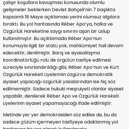
çalışır koşullara kavuşması konusunda olumlu
gelişmeler beklerken Devlet Bahçeli’nin 7 başlıkta
kapsamlı 18 Mayıs açıklaması yerini olumsuz algılara
bıraktı. Bu yol haritasında Rêber Apo’ya, halka ve
Özgürlük Hareketine saygı sınırını aşan bir üslup
kullanılmıştır. Bu açıklamada Rêber Apo’nun
konumuyla ilgili; bir statü yok, mahkûmiyet hali devam
edecektir, denilmiştir. Barış ve siyasallaşma
koordinatörlüğü rolü de örgütün tasfiye edilmesi
süreciyle sınırlandırıldığı gibi, Rêber Apo’nun ve Kürt
Özgürlük Hareketi üyelerinin özgürce demokratik
siyaset yapacağı özgürlük yasalarından ise hiç söz
edilmemiştir. Sadece hukuki meşruiyeti olanlar siyaset
yapabilir, denilerek Rêber Apo ve Özgürlük Hareketi
üyelerinin siyaset yapamayacağı ifade edilmiştir.
Metinde yer yer demokrasiden söz edilse de, bu da
sadece çözüm içermeyen tasfiyeye odaklanmış yol