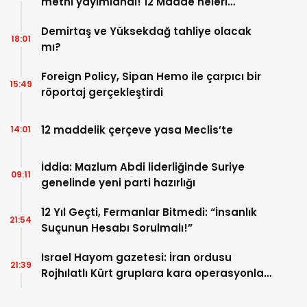
metni yayımlandı! 12 Madde neleri
kapsıyor?
Demirtaş ve Yüksekdağ tahliye olacak
18:01
mı?
Foreign Policy, Sipan Hemo ile çarpıcı bir
15:49
röportaj gerçekleştirdi
12 maddelik çerçeve yasa Meclis’te
14:01
İddia: Mazlum Abdi liderliğinde Suriye
09:11
genelinde yeni parti hazırlığı
12 Yıl Geçti, Fermanlar Bitmedi: “İnsanlık
21:54
Suçunun Hesabı Sorulmalı!”
Israel Hayom gazetesi: İran ordusu
21:39
Rojhılatlı Kürt gruplara kara operasyonları
düzenledi