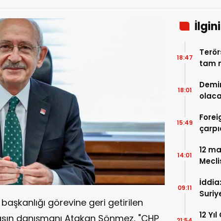
İlgin
Terör
18:47
tam m
neler
Demir
18:01
olaca
Forei
15:49
çarpı
12 ma
14:01
Mecli
İddia
09:11
Suriy
aşkanlığı görevine geri getirilen
hazırl
12 Yı
basın danışmanı Atakan Sönmez, "CHP
21:54