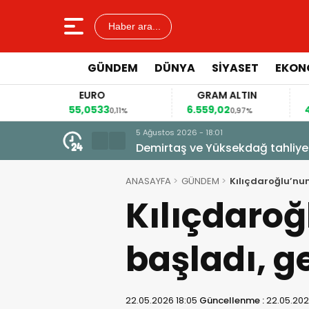
Haber ara...
GÜNDEM
DÜNYA
SİYASET
EKON
EURO
GRAM ALTIN
55,0533
6.559,02
41
2%
0,11%
0,97%
5 Ağustos 2026 - 18:01
Demirtaş ve Yüksekdağ tahliye
ANASAYFA
GÜNDEM
Kılıçdaroğlu’nu
Kılıçdaroğ
başladı, g
22.05.2026 18:05
Güncellenme :
22.05.202