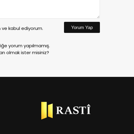
Yorum Yap
ve kabul ediyorum.
riğe yorum yapılmamış.
an olmak ister misiniz?