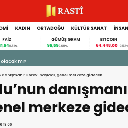
OMİ
KADIN
ORTADOĞU
KÜLTÜR SANAT
İNSAN
FAİZ
GÜMÜŞ GRAM
BITCOIN
,54
95,59
64.448,00
0,31%
0,69%
-0,52%
 olacak mı?
n danışmanı: Görevi başladı, genel merkeze gidecek
lu’nun danışmanı
enel merkeze gide
6 18:06