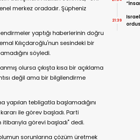
“İnsa
enel merkez oradadır. Şüpheniz
Sorul
Israe
21:39
ordus
kara 
lendirmeler yaptığı haberlerinin doğru
mal Kılıçdaroğlu'nun sesindeki bir
amadığını söyledi.
anmış olursa çıkışta kısa bir açıklama
ntısı değil ama bir bilgilendirme
na yapılan tebligatla başlamadığını
arı ile görev başladı. Parti
itibarıyla görevi başladı" dedi.
oplumun sorunlarına çözüm üretmek