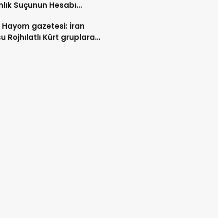
nlık Suçunun Hesabı
malı!”
l Hayom gazetesi: İran
u Rojhılatlı Kürt gruplara
operasyonları düzenledi