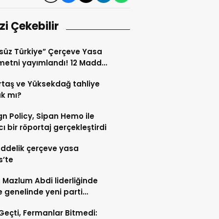
izi Çekebilir
süz Türkiye” Çerçeve Yasa
etni yayımlandı! 12 Madde
i kapsıyor?
taş ve Yüksekdağ tahliye
k mı?
gn Policy, Sipan Hemo ile
cı bir röportaj gerçekleştirdi
ddelik çerçeve yasa
s’te
: Mazlum Abdi liderliğinde
e genelinde yeni parti
ığı
l Geçti, Fermanlar Bitmedi: