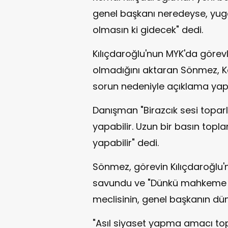
genel başkanı neredeyse, yug
olmasın ki gidecek" dedi.
Kılıçdaroğlu'nun MYK'da görev
olmadığını aktaran Sönmez, Ke
sorun nedeniyle açıklama yap
Danışman "Birazcık sesi toparl
yapabilir. Uzun bir basın topla
yapabilir" dedi.
Sönmez, görevin Kılıçdaroğlu'
savundu ve "Dünkü mahkeme kar
meclisinin, genel başkanın dün 
"Asıl siyaset yapma amacı t