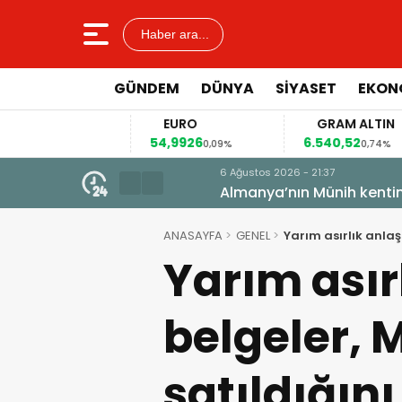
Haber ara...
GÜNDEM
DÜNYA
SİYASET
EKON
R
EURO
GRAM ALTIN
0
54,9926
6.540,52
0,13%
0,09%
0,74%
6 Ağustos 2026 - 21:37
Almanya’nın Münih kentindeki a
ANASAYFA
GENEL
Yarım asırlık anlaş
Yarım asır
belgeler, 
satıldığını