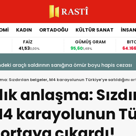
OMİ
KADIN
ORTADOĞU
KÜLTÜR SANAT
İNSAN
FAİZ
GÜMÜŞ GRAM
BITCOIN
41,53
95,60
64.166,00
0,00%
1,48%
-0,3
raçlı saldırının sanığına ömür boyu hapis cezası
ma: Sızdırılan belgeler, M4 karayolunun Türkiye’ye satıldığını or
lık anlaşma: Sızdı
M4 karayolunun Tü
 ortaya çıkardı!