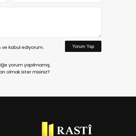
Yorum Yap
ve kabul ediyorum.
riğe yorum yapılmamış.
an olmak ister misiniz?