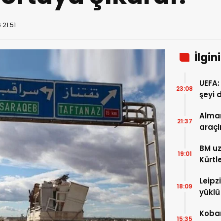
 21:51
İlgin
UEFA:
23:08
şeyi 
süre
Alman
21:37
araçl
boyu 
BM uz
19:01
Kürtl
baskı
Leipz
18:09
yüklü
saldı
Koban
15:35