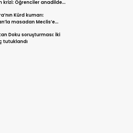
m krizi: Öğrenciler anadilde
min sürmesini istiyor
a’nın Kürd kumarı:
an’la masadan Meclis’e
n yol
tan Doku soruşturması: İki
ç tutuklandı