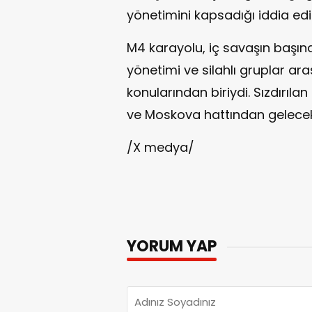
yönetimini kapsadığı iddia edil
M4 karayolu, iç savaşın başı
yönetimi ve silahlı gruplar ar
konularından biriydi. Sızdırıla
ve Moskova hattından gelecek 
/X medya/
YORUM YAP