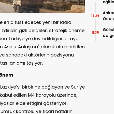
eğiti
eğiti
Ankar
13:24
Öcal
eri altüst edecek yeni bir iddia
uzana
Gülis
ırılan gizli belgeler, stratejik öneme
11:35
dalgı
ına Türkiye’ye devredildiğini ortaya
m Asırlık Anlaşma" olarak nitelendirilen
 ve sahadaki aktörlerin pozisyonu
tası anlamı taşıyor.
 dönem
Lazkiye’yi birbirine bağlayan ve Suriye
 kabul edilen M4 karayolu üzerinde,
yazlar elde ettiğini gösteriyor.
gümrük kontrolü ve ticari hatların