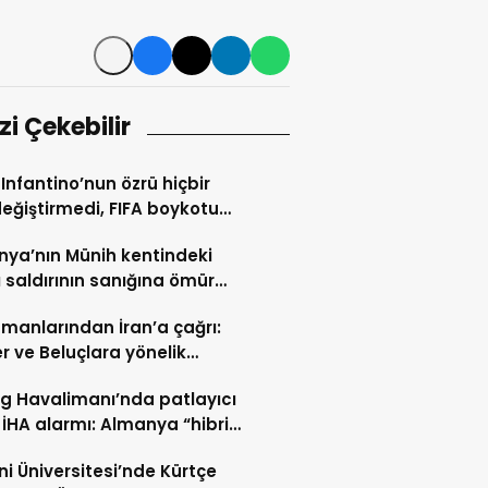
izi Çekebilir
 Infantino’nun özrü hiçbir
değiştirmedi, FIFA boykotu
cek
ya’nın Münih kentindeki
ı saldırının sanığına ömür
hapis cezası
manlarından İran’a çağrı:
er ve Beluçlara yönelik
lar durdurulsun
ig Havalimanı’nda patlayıcı
 İHA alarmı: Almanya “hibrit
rı” ihtimali üzerinde duruyor
i Üniversitesi’nde Kürtçe