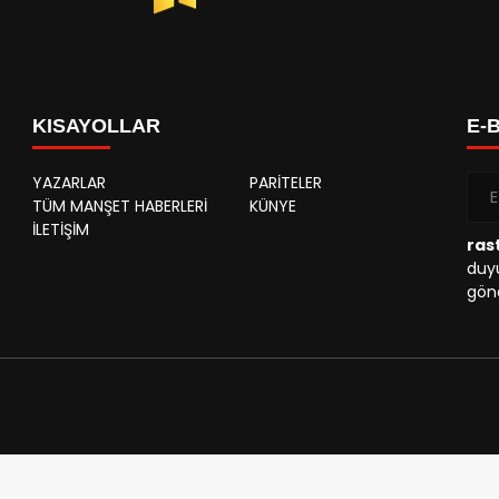
KISAYOLLAR
E-
YAZARLAR
PARİTELER
TÜM MANŞET HABERLERİ
KÜNYE
İLETİŞİM
rast
duyu
gönd