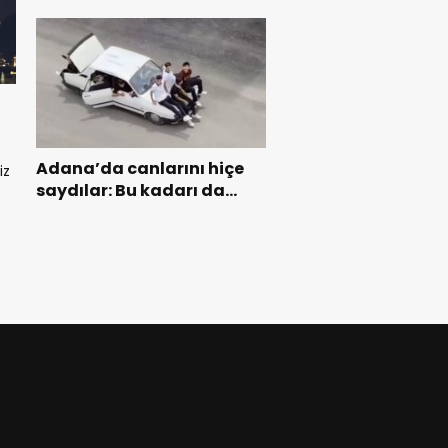
Adana’da canlarını hiçe
iz
saydılar: Bu kadarı da
olmaz dedirten görüntü