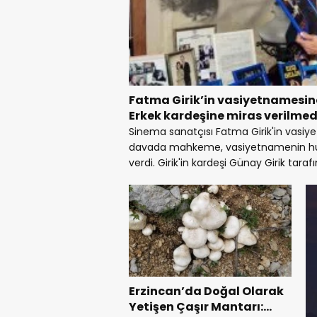
Fatma Girik’in vasiyetnamesine
Erkek kardeşine miras verilmed
Sinema sanatçısı Fatma Girik'in vasiye
davada mahkeme, vasiyetnamenin huk
verdi. Girik'in kardeşi Günay Girik tarafı
Erzincan’da Doğal Olarak
Yetişen Çaşır Mantarı: