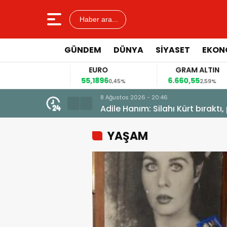
Haber ara...
GÜNDEM
DÜNYA
SİYASET
EKON
R
EURO
GRAM ALTIN
6
55,1896
6.660,55
0,12%
0,45%
2,59%
8 Ağustos 2026 - 20:46
Adile Hanım: Silahı Kürt bıraktı
YAŞAM