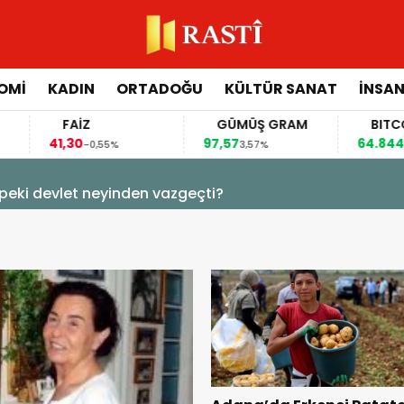
OMİ
KADIN
ORTADOĞU
KÜLTÜR SANAT
İNSAN
FAİZ
GÜMÜŞ GRAM
BITCOIN
41,30
97,57
64.844,00
-0,55%
3,57%
0,7
, peki devlet neyinden vazgeçti?