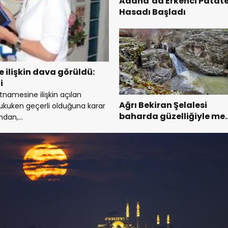
Adana’da Erkenci Patat
Hasadı Başladı
 ilişkin dava görüldü:
i
tnamesine ilişkin açılan
Ağrı Bekiran Şelalesi
uken geçerli olduğuna karar
baharda güzelliğiyle me
ndan,...
ediyor