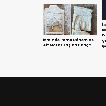
Kilosu bin 250 TL
İ
M
Ka
İzmir’de Roma Dönemine
çe
Ait Mezar Taşları Bahçede
şe
Bulundu