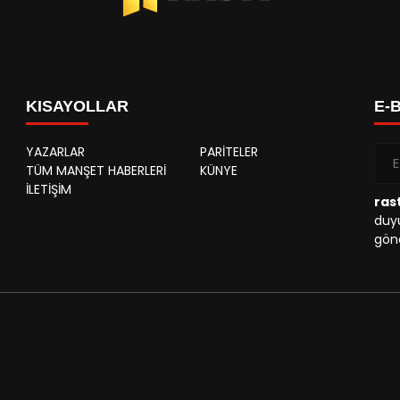
KISAYOLLAR
E-
YAZARLAR
PARİTELER
TÜM MANŞET HABERLERİ
KÜNYE
İLETİŞİM
rast
duyu
gönd