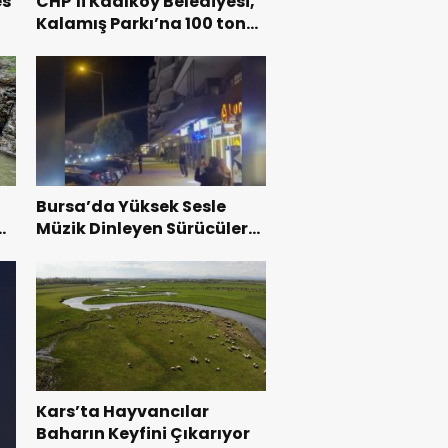
es
CHP’li Kadıköy Belediyesi,
Kalamış Parkı’na 100 ton
beton döktü: Vatandaş
tepkili
Bursa’da Yüksek Sesle
st
Müzik Dinleyen Sürücülere
Güvenlik Önlemi
Kars’ta Hayvancılar
Baharın Keyfini Çıkarıyor