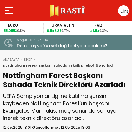
Giriş
Yap
EURO
GRAM ALTIN
FAİZ
55,0553
6.542,26
41,54
0,12%
0,71%
0,31%
5 Ağustos 2026 - 18:01
Demirtaş ve Yüksekdağ tahliye olacak mı?
ANASAYFA
SPOR
Nottingham Forest Başkanı Sahada Teknik Direktörü Azarladı
Nottingham Forest Başkanı
Sahada Teknik Direktörü Azarladı
UEFA Şampiyonlar Ligi’ne katılma şansını
kaybeden Nottingham Forest’un başkanı
Evangelos Marinakis, maç sonunda sahaya
inerek teknik direktörü azarladı.
12.05.2025 13:01
Güncellenme :
12.05.2025 13:03