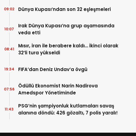
Dünya Kupası’ndan son 32 eşleşmeleri
09:02
Irak Dünya Kupası’na grup aşamasında
10:07
veda etti
Mısır, İran ile berabere kaldı… İkinci olarak
08:41
32’li tura yükseldi
FIFA’dan Deniz Undav’a övgü
19:34
Ödüllü Ekonomist Narin Nadirova
07:56
Amedspor Yönetiminde
PSG’nin şampiyonluk kutlamaları savaş
11:43
alanına döndü: 426 gözaltı, 7 polis yaralı!