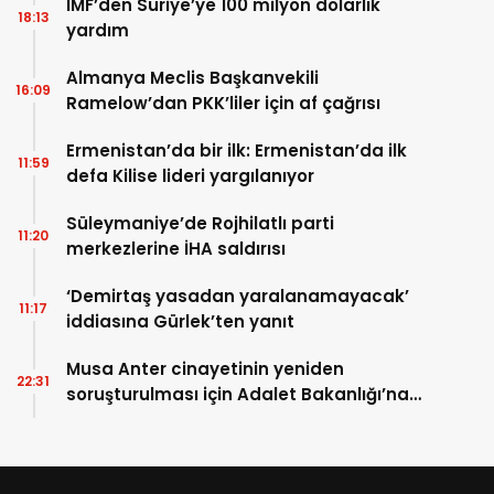
IMF’den Suriye’ye 100 milyon dolarlık
18:13
yardım
Almanya Meclis Başkanvekili
16:09
Ramelow’dan PKK’liler için af çağrısı
Ermenistan’da bir ilk: Ermenistan’da ilk
11:59
defa Kilise lideri yargılanıyor
Süleymaniye’de Rojhilatlı parti
11:20
merkezlerine İHA saldırısı
‘Demirtaş yasadan yaralanamayacak’
11:17
iddiasına Gürlek’ten yanıt
Musa Anter cinayetinin yeniden
22:31
soruşturulması için Adalet Bakanlığı’na
başvuru