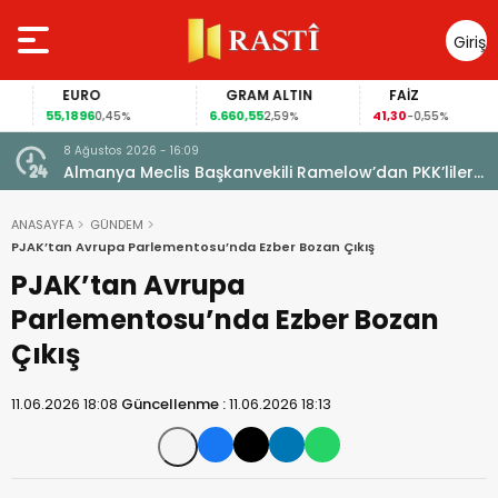
Giriş
Yap
EURO
GRAM ALTIN
FAİZ
55,1896
6.660,55
41,30
0,45%
2,59%
-0,55%
8 Ağustos 2026 - 16:09
Almanya Meclis Başkanvekili Ramelow’dan PKK’liler
için af çağrısı
ANASAYFA
GÜNDEM
PJAK’tan Avrupa Parlementosu’nda Ezber Bozan Çıkış
PJAK’tan Avrupa
Parlementosu’nda Ezber Bozan
Çıkış
11.06.2026 18:08
Güncellenme :
11.06.2026 18:13