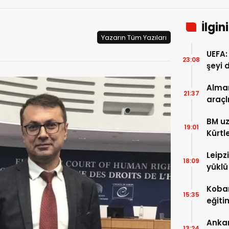
İlgin
Yazarın Tüm Yazıları
UEFA:
23:08
şeyi 
süre
Alman
21:37
araçl
boyu 
BM uz
19:01
Kürtl
baskı
Leipz
18:09
yüklü
saldı
Koban
15:35
eğiti
eğiti
Ankar
13:24