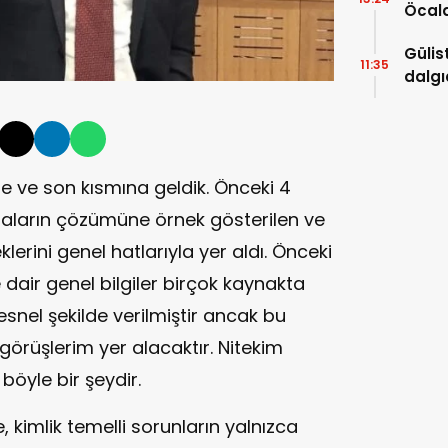
Öcal
uzana
Gülis
11:35
dalgı
me ve son kısmına geldik. Önceki 4
maların çözümüne örnek gösterilen ve
klerini genel hatlarıyla yer aldı. Önceki
dair genel bilgiler birçok kaynakta
esnel şekilde verilmiştir ancak bu
örüşlerim yer alacaktır. Nitekim
öyle bir şeydir.
 kimlik temelli sorunların yalnızca