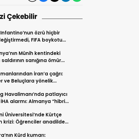
izi Çekebilir
 Infantino’nun özrü hiçbir
değiştirmedi, FIFA boykotu
cek
ya’nın Münih kentindeki
ı saldırının sanığına ömür
hapis cezası
manlarından İran’a çağrı:
er ve Beluçlara yönelik
lar durdurulsun
ig Havalimanı’nda patlayıcı
 İHA alarmı: Almanya “hibrit
rı” ihtimali üzerinde duruyor
i Üniversitesi’nde Kürtçe
m krizi: Öğrenciler anadilde
min sürmesini istiyor
a’nın Kürd kumarı: