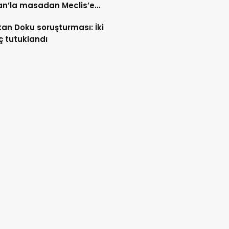
an’la masadan Meclis’e
n yol
tan Doku soruşturması: İki
ç tutuklandı