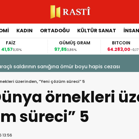
OMİ
KADIN
ORTADOĞU
KÜLTÜR SANAT
İNSAN
FAİZ
GÜMÜŞ GRAM
BITCOIN
,57
97,85
64.283,00
0,10%
3,86%
-0,17%
raçlı saldırının sanığına ömür boyu hapis cezası
nekleri üzerinden, “Yeni çözüm süreci” 5
Dünya örnekleri üz
m süreci” 5
6 13:56