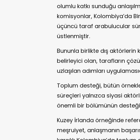
olumlu katkı sunduğu anlaşılma
komisyonlar, Kolombiya’da Birle
üçüncü taraf arabulucular süre
üstlenmiştir.
Bununla birlikte dış aktörlerin 
belirleyici olan, tarafların ç
uzlaşılan adımları uygulamasıd
Toplum desteği, bütün örnekler
süreçleri yalnızca siyasi aktö
önemli bir bölümünün desteğiyl
Kuzey İrlanda örneğinde refe
meşruiyet, anlaşmanın başarıs