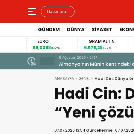
Haber ara...
GÜNDEM
DÜNYA
SİYASET
EKON
EURO
GRAM ALTIN
55,0058
6.575,28
41
4%
0,12%
1,27%
6 Ağustos 2026 - 21:37
Almanya’nın Münih kentindeki a
ANASAYFA
GENEL
Hadi Cin: Dünya ör
Hadi Cin: 
“Yeni çözü
07.07.2026 13:54
Güncellenme :
07.07.202