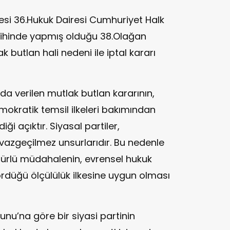
si 36.Hukuk Dairesi Cumhuriyet Halk
arihinde yapmış olduğu 38.Olağan
ak butlan hali nedeni ile iptal kararı
da verilen mutlak butlan kararının,
mokratik temsil ilkeleri bakımından
ği açıktır. Siyasal partiler,
azgeçilmez unsurlarıdır. Bu nedenle
r türlü müdahalenin, evrensel hukuk
ördüğü ölçülülük ilkesine uygun olması
unu’na göre bir siyasi partinin