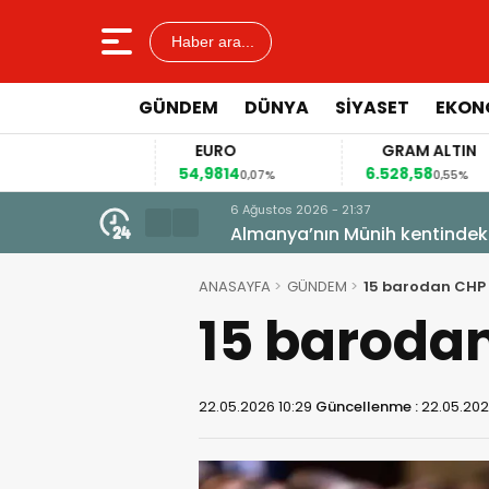
Haber ara...
GÜNDEM
DÜNYA
SİYASET
EKON
EURO
GRAM ALTIN
54,9814
6.528,58
,14%
0,07%
0,55%
6 Ağustos 2026 - 21:37
Almanya’nın Münih kentindeki a
ANASAYFA
GÜNDEM
15 barodan CHP 
15 barodan
22.05.2026 10:29
Güncellenme :
22.05.202