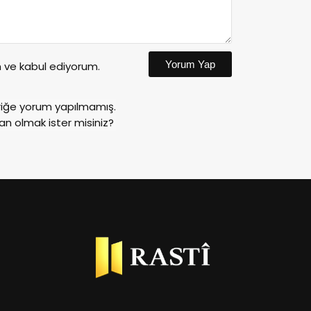
Yorum Yap
ve kabul ediyorum.
riğe yorum yapılmamış.
an olmak ister misiniz?