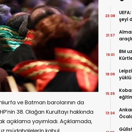
UEFA:
23:08
şeyi 
süre
Alman
21:37
araçl
boyu 
BM uz
19:01
Kürtl
baskı
Leipz
18:09
yüklü
saldı
Koban
15:35
eğiti
anlıurfa ve Batman barolarının da
eğiti
Ankar
P’nin 38. Olağan Kurultayı hakkında
13:24
Öcal
ortak açıklama yayımladı. Açıklamada,
uzana
Gülis
suz müdahalelerin kabul