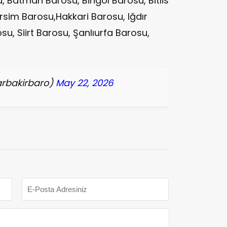
 Batman Barosu, Bingöl Barosu, Bitlis
rsim Barosu,Hakkari Barosu, Iğdır
u, Siirt Barosu, Şanlıurfa Barosu,
arbakirbaro)
May 22, 2026