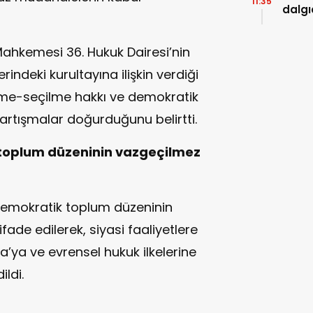
11:35
dalgı
Mahkemesi 36. Hukuk Dairesi’nin
indeki kurultayına ilişkin verdiği
çme-seçilme hakkı ve demokratik
 tartışmalar doğurduğunu belirtti.
k toplum düzeninin vazgeçilmez
 demokratik toplum düzeninin
ade edilerek, siyasi faaliyetlere
’ya ve evrensel hukuk ilkelerine
ldi.