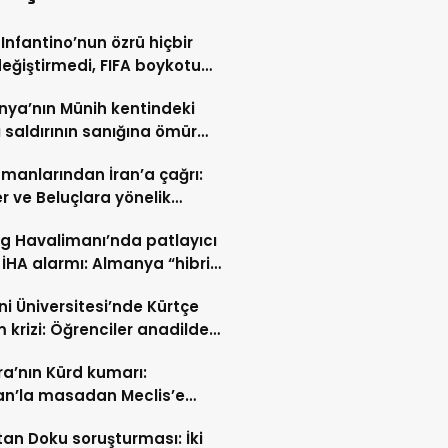
 Infantino’nun özrü hiçbir
değiştirmedi, FIFA boykotu
cek
ya’nın Münih kentindeki
ı saldırının sanığına ömür
hapis cezası
manlarından İran’a çağrı:
er ve Beluçlara yönelik
lar durdurulsun
ig Havalimanı’nda patlayıcı
 İHA alarmı: Almanya “hibrit
rı” ihtimali üzerinde duruyor
i Üniversitesi’nde Kürtçe
m krizi: Öğrenciler anadilde
min sürmesini istiyor
a’nın Kürd kumarı:
an’la masadan Meclis’e
n yol
tan Doku soruşturması: İki