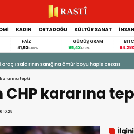
OMİ
KADIN
ORTADOĞU
KÜLTÜR SANAT
İNSAN
FAİZ
GÜMÜŞ GRAM
BITCOIN
41,53
95,43
64.280,00
0,00%
1,30%
-0,17
raçlı saldırının sanığına ömür boyu hapis cezası
kararına tepki
 CHP kararına tep
6 10:29
İlgin