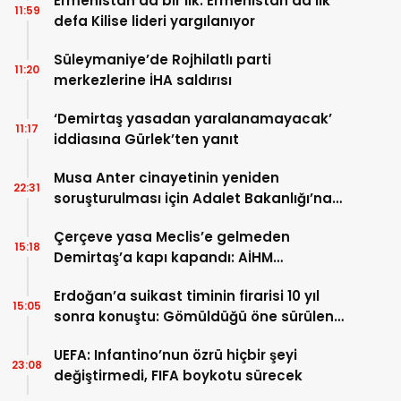
Ermenistan’da bir ilk: Ermenistan’da ilk
11:59
defa Kilise lideri yargılanıyor
Süleymaniye’de Rojhilatlı parti
11:20
merkezlerine İHA saldırısı
‘Demirtaş yasadan yaralanamayacak’
11:17
iddiasına Gürlek’ten yanıt
Musa Anter cinayetinin yeniden
22:31
soruşturulması için Adalet Bakanlığı’na
başvuru
Çerçeve yasa Meclis’e gelmeden
15:18
Demirtaş’a kapı kapandı: AİHM
kararlarının ardından şimdi de siyasi veto
Erdoğan’a suikast timinin firarisi 10 yıl
tartışması
15:05
sonra konuştu: Gömüldüğü öne sürülen
silahlar için Marmaris’te kazı başladı
UEFA: Infantino’nun özrü hiçbir şeyi
23:08
değiştirmedi, FIFA boykotu sürecek