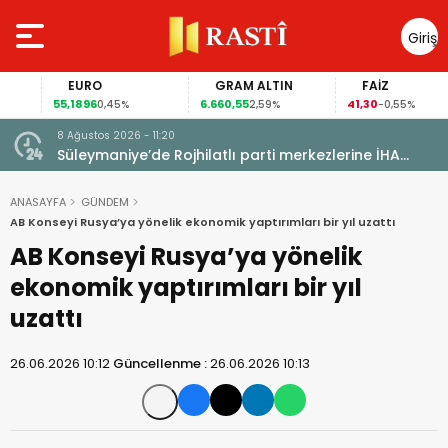
Giriş
Yap
EURO
GRAM ALTIN
FAİZ
55,1896
6.660,55
41,30
0,45%
2,59%
-0,55%
8 Ağustos 2026 - 11:20
lise
Süleymaniye’de Rojhilatlı parti merkezlerine İHA
saldırısı
ANASAYFA
GÜNDEM
AB Konseyi Rusya’ya yönelik ekonomik yaptırımları bir yıl uzattı
AB Konseyi Rusya’ya yönelik
ekonomik yaptırımları bir yıl
uzattı
26.06.2026 10:12
Güncellenme :
26.06.2026 10:13