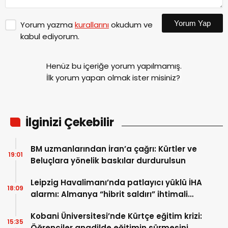
Yorum Yap
Yorum yazma
kurallarını
okudum ve
kabul ediyorum.
Henüz bu içeriğe yorum yapılmamış.
İlk yorum yapan olmak ister misiniz?
İlginizi Çekebilir
BM uzmanlarından İran’a çağrı: Kürtler ve
19:01
Beluçlara yönelik baskılar durdurulsun
Leipzig Havalimanı’nda patlayıcı yüklü İHA
18:09
alarmı: Almanya “hibrit saldırı” ihtimali
üzerinde duruyor
Kobani Üniversitesi’nde Kürtçe eğitim krizi:
15:35
Öğrenciler anadilde eğitimin sürmesini