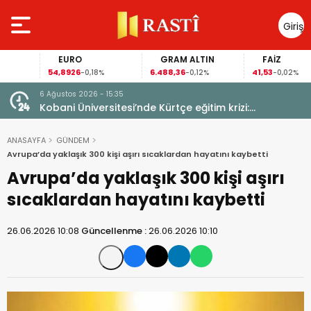
Giriş
Yap
EURO
GRAM ALTIN
FAİZ
54,8926
6.488,36
41,53
-0,18%
-0,12%
-0,02%
6 Ağustos 2026 - 15:35
uçlara
Kobani Üniversitesi’nde Kürtçe eğitim krizi:
Öğrenciler anadilde eğitimin sürmesini istiyor
ANASAYFA
GÜNDEM
Avrupa’da yaklaşık 300 kişi aşırı sıcaklardan hayatını kaybetti
Avrupa’da yaklaşık 300 kişi aşırı
sıcaklardan hayatını kaybetti
26.06.2026 10:08
Güncellenme :
26.06.2026 10:10