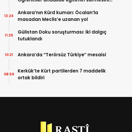
istiyor
Ankara’nın Kürd kumarı: Öcalan’la
13:24
masadan Meclis’e uzanan yol
Gülistan Doku soruşturması: İki dalgıç
11:35
tutuklandı
Ankara’da “Terörsüz Türkiye” mesaisi
10:21
Kerkük’te Kürt partilerden 7 maddelik
08:59
ortak bildiri