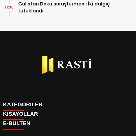
Gülistan Doku soruşturması: İki dalgıç
11:35
tutuklandı
KATEGORİLER
KISAYOLLAR
BİYOGRAFİLER
E-BÜLTEN
DÜNYA
YAZARLAR
EKONOMİ
PARİTELER