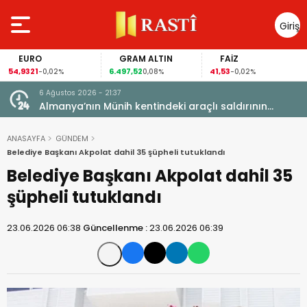
Giriş
Yap
EURO
GRAM ALTIN
FAİZ
54,9321
6.497,52
41,53
-0,02%
0,08%
-0,02%
6 Ağustos 2026 - 21:37
i, FIFA
Almanya’nın Münih kentindeki araçlı saldırının
sanığına ömür boyu hapis cezası
ANASAYFA
GÜNDEM
Belediye Başkanı Akpolat dahil 35 şüpheli tutuklandı
Belediye Başkanı Akpolat dahil 35
şüpheli tutuklandı
23.06.2026 06:38
Güncellenme :
23.06.2026 06:39