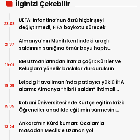
İlginizi Çekebilir
UEFA: Infantino’nun özrü hiçbir şeyi
23:08
değiştirmedi, FIFA boykotu sürecek
Almanya’nın Münih kentindeki araçlı
21:37
saldırının sanığına ömür boyu hapis
cezası
BM uzmanlarından İran’a çağrı: Kürtler ve
19:01
Beluçlara yönelik baskılar durdurulsun
Leipzig Havalimanı’nda patlayıcı yüklü İHA
18:09
alarmı: Almanya “hibrit saldırı” ihtimali
üzerinde duruyor
Kobani Üniversitesi’nde Kürtçe eğitim krizi:
15:35
Öğrenciler anadilde eğitimin sürmesini
istiyor
Ankara’nın Kürd kumarı: Öcalan’la
13:24
masadan Meclis’e uzanan yol