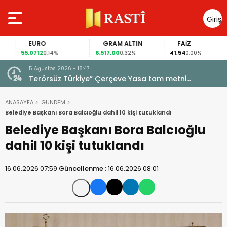
Giriş
Yap
EURO
GRAM ALTIN
FAİZ
55,0712
6.517,00
41,54
0,14%
0,32%
0,00%
5 Ağustos 2026 - 18:47
diri
Terörsüz Türkiye” Çerçeve Yasa tam metni
yayımlandı! 12 Madde neleri kapsıyor?
ANASAYFA
GÜNDEM
Belediye Başkanı Bora Balcıoğlu dahil 10 kişi tutuklandı
Belediye Başkanı Bora Balcıoğlu
dahil 10 kişi tutuklandı
16.06.2026 07:59
Güncellenme :
16.06.2026 08:01