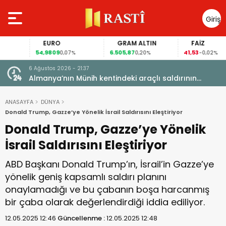
Giriş
Yap
EURO
GRAM ALTIN
FAİZ
54,9809
6.505,87
41,53
0,07%
0,20%
-0,02%
6 Ağustos 2026 - 21:37
i, FIFA
Almanya’nın Münih kentindeki araçlı saldırının
sanığına ömür boyu hapis cezası
ANASAYFA
DÜNYA
Donald Trump, Gazze’ye Yönelik İsrail Saldırısını Eleştiriyor
Donald Trump, Gazze’ye Yönelik
İsrail Saldırısını Eleştiriyor
ABD Başkanı Donald Trump’ın, İsrail’in Gazze’ye
yönelik geniş kapsamlı saldırı planını
onaylamadığı ve bu çabanın boşa harcanmış
bir çaba olarak değerlendirdiği iddia ediliyor.
12.05.2025 12:46
Güncellenme :
12.05.2025 12:48