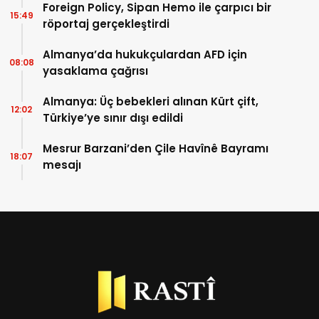
Foreign Policy, Sipan Hemo ile çarpıcı bir
15:49
röportaj gerçekleştirdi
Almanya’da hukukçulardan AFD için
08:08
yasaklama çağrısı
Almanya: Üç bebekleri alınan Kürt çift,
12:02
Türkiye’ye sınır dışı edildi
Mesrur Barzani’den Çile Havînê Bayramı
18:07
mesajı