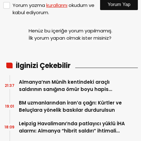
Yorum Yap
Yorum yazma
kurallarını
okudum ve
kabul ediyorum.
Henüz bu içeriğe yorum yapılmamış.
İlk yorum yapan olmak ister misiniz?
İlginizi Çekebilir
Almanya’nın Münih kentindeki araçlı
21:37
saldırının sanığına ömür boyu hapis
cezası
BM uzmanlarından İran’a çağrı: Kürtler ve
19:01
Beluçlara yönelik baskılar durdurulsun
Leipzig Havalimanı’nda patlayıcı yüklü İHA
18:09
alarmı: Almanya “hibrit saldırı” ihtimali
üzerinde duruyor