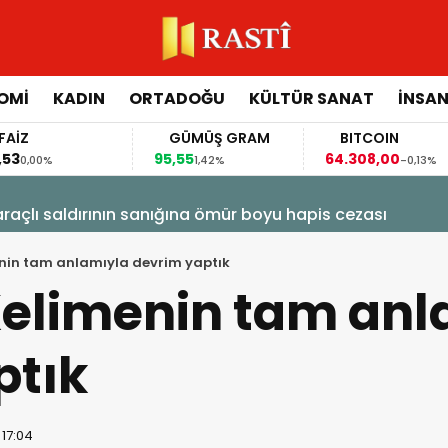
OMİ
KADIN
ORTADOĞU
KÜLTÜR SANAT
İNSAN
İZ
GÜMÜŞ GRAM
BITCOIN
3
95,55
64.308,00
0,00%
1,42%
-0,13%
raçlı saldırının sanığına ömür boyu hapis cezası
nin tam anlamıyla devrim yaptık
Kelimenin tam anl
ptık
 17:04