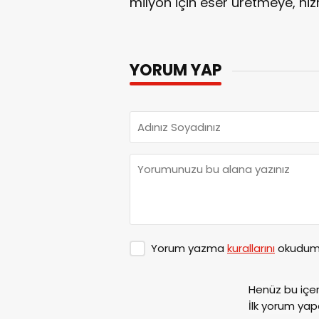
milyon için eser üretmeye, h
YORUM YAP
Yorum yazma
kurallarını
okudum 
Henüz bu içe
İlk yorum yap