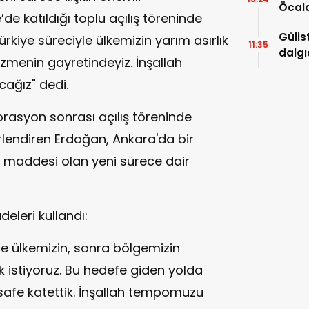
Öcal
de katıldığı toplu açılış töreninde
uzana
Gülis
kiye süreciyle ülkemizin yarım asırlık
11:35
dalgı
zmenin gayretindeyiz. İnşallah
ağız" dedi.
orasyon sonrası açılış töreninde
lendiren Erdoğan, Ankara'da bir
 maddesi olan yeni sürece dair
eleri kullandı:
ce ülkemizin, sonra bölgemizin
istiyoruz. Bu hedefe giden yolda
afe katettik. İnşallah tempomuzu