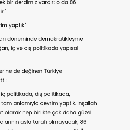
ek bir derdimiz vardır; o da 86
r."
im yaptık"
arları döneminde demokratikleşme
n, iç ve dış politikada yapısal
erine de değinen Türkiye
ti:
 politikada, dış politikada,
tam anlamıyla devrim yaptık. İnşallah
et olarak hep birlikte çok daha güzel
alarının asla tarafı olmayacak, 86