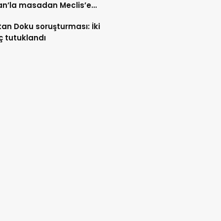
an’la masadan Meclis’e
n yol
tan Doku soruşturması: İki
ç tutuklandı