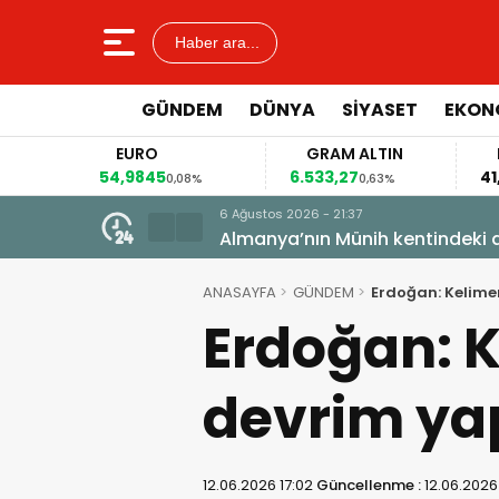
Haber ara...
GÜNDEM
DÜNYA
SİYASET
EKON
EURO
GRAM ALTIN
FA
54,9845
6.533,27
41,5
0,08%
0,63%
6 Ağustos 2026 - 21:37
Almanya’nın Münih kentindeki a
ANASAYFA
GÜNDEM
Erdoğan: Kelime
Erdoğan: 
devrim ya
12.06.2026 17:02
Güncellenme :
12.06.2026