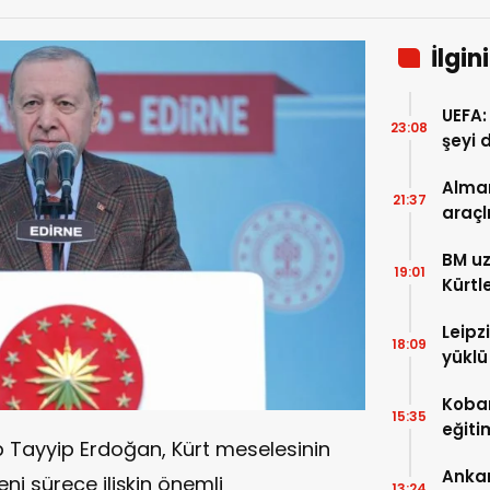
İlgin
UEFA:
23:08
şeyi 
süre
Alman
21:37
araçl
boyu 
BM uz
19:01
Kürtl
baskı
Leipz
18:09
yüklü
saldı
Koban
15:35
eğiti
Tayyip Erdoğan, Kürt meselesinin
eğiti
Ankar
ni sürece ilişkin önemli
13:24