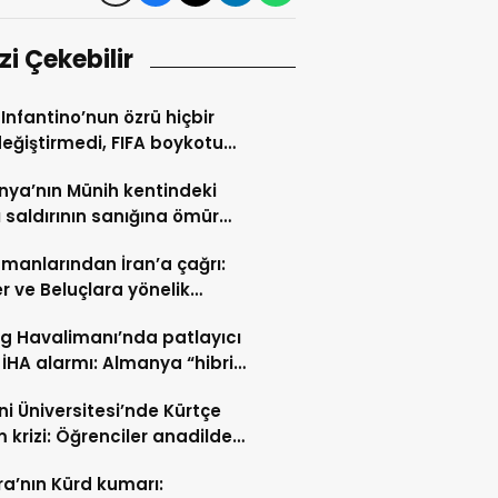
izi Çekebilir
 Infantino’nun özrü hiçbir
değiştirmedi, FIFA boykotu
cek
ya’nın Münih kentindeki
ı saldırının sanığına ömür
hapis cezası
manlarından İran’a çağrı:
er ve Beluçlara yönelik
lar durdurulsun
ig Havalimanı’nda patlayıcı
 İHA alarmı: Almanya “hibrit
rı” ihtimali üzerinde duruyor
i Üniversitesi’nde Kürtçe
m krizi: Öğrenciler anadilde
min sürmesini istiyor
a’nın Kürd kumarı: