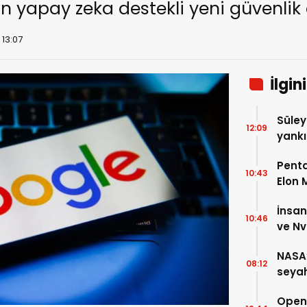
n yapay zeka destekli yeni güvenlik
 13:07
İlgin
Süley
12:09
yankı
Alınd
Penta
10:43
Elon 
zeka 
İnsan
10:46
ve Nv
Alma
NASA’
08:12
seyah
OpenA