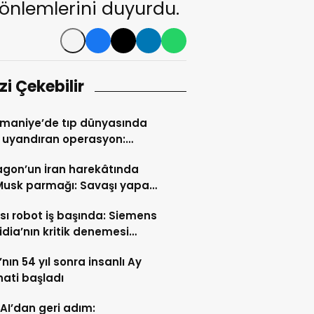
 önlemlerini duyurdu.
izi Çekebilir
maniye’de tıp dünyasında
 uyandıran operasyon:
a burun üretildi
gon’un İran harekâtında
Musk parmağı: Savaşı yapay
‘Grok’ yönetti!
sı robot iş başında: Siemens
idia’nın kritik denemesi
nya’da başladı
nın 54 yıl sonra insanlı Ay
ati başladı
I’dan geri adım: