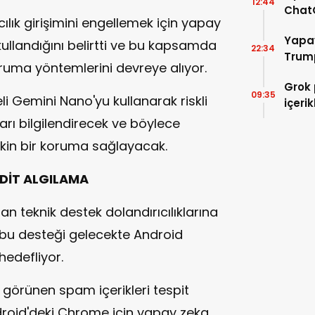
12:44
ChatG
ılık girişimini engellemek için yapay
kaldır
Yapay
 kullandığını belirtti ve bu kapsamda
22:34
Trum
oruma yöntemlerini devreye alıyor.
Grok 
09:35
eli Gemini Nano'yu kullanarak riskli
içerik
ları bilgilendirecek ve böylece
etkin bir koruma sağlayacak.
HDİT ALGILAMA
 teknik destek dolandırıcılıklarına
e bu desteği gelecekte Android
edefliyor.
bi görünen spam içerikleri tespit
ndroid'deki Chrome için yapay zeka