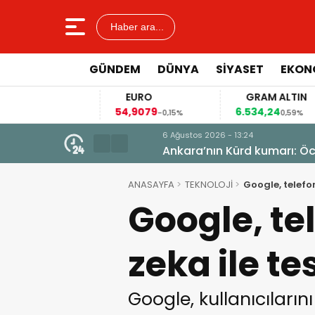
Haber ara...
GÜNDEM
DÜNYA
SİYASET
EKON
EURO
GRAM ALTIN
54,9079
6.534,24
,04%
-0,15%
0,59%
6 Ağustos 2026 - 13:24
istiyor
Ankara’nın Kürd kumarı: Öcala
ANASAYFA
TEKNOLOJİ
Google, telefo
Google, te
zeka ile t
Google, kullanıcıları