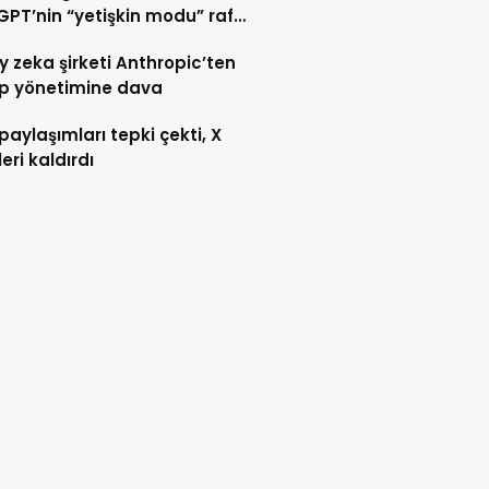
PT’nin “yetişkin modu” rafa
ıldı
 zeka şirketi Anthropic’ten
p yönetimine dava
paylaşımları tepki çekti, X
leri kaldırdı