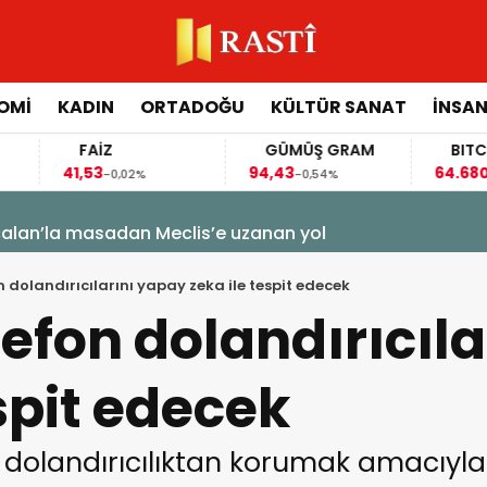
OMİ
KADIN
ORTADOĞU
KÜLTÜR SANAT
İNSAN
FAİZ
GÜMÜŞ GRAM
BITCOIN
41,53
94,43
64.680,00
-0,02%
-0,54%
-0,16
n’la masadan Meclis’e uzanan yol
n dolandırıcılarını yapay zeka ile tespit edecek
lefon dolandırıcıl
espit edecek
nı dolandırıcılıktan korumak amacıy