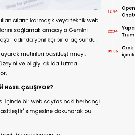
OpenA
12:44
ChatG
lanıcıların karmaşık veya teknik web
kaldır
Yapay
alarını sağlamak amacıyla Gemini
22:34
Trum
eştir' adında yenilikçi bir araç sundu.
Grok 
09:35
oruyarak metinleri basitleştirmeyi,
içerik
zeyini ve bilgiyi akılda tutma
or.
İ NASIL ÇALIŞIYOR?
sı içinde bir web sayfasınaki herhangi
'Basitleştir' simgesine dokunarak bu
 basit bir versiyonunun