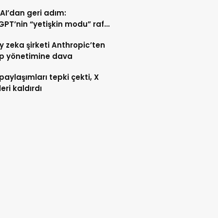
I’dan geri adım:
PT’nin “yetişkin modu” rafa
ıldı
 zeka şirketi Anthropic’ten
p yönetimine dava
paylaşımları tepki çekti, X
leri kaldırdı