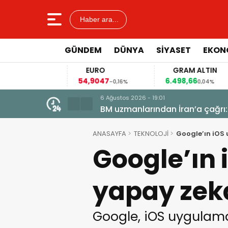
Haber ara...
GÜNDEM
DÜNYA
SİYASET
EKON
EURO
GRAM ALTIN
54,9047
6.498,66
,03%
-0,16%
0,04%
6 Ağustos 2026 - 19:01
BM uzmanlarından İran’a çağrı: 
ANASAYFA
TEKNOLOJİ
Google’ın iOS 
Google’ın 
yapay zeka
Google, iOS uygulama