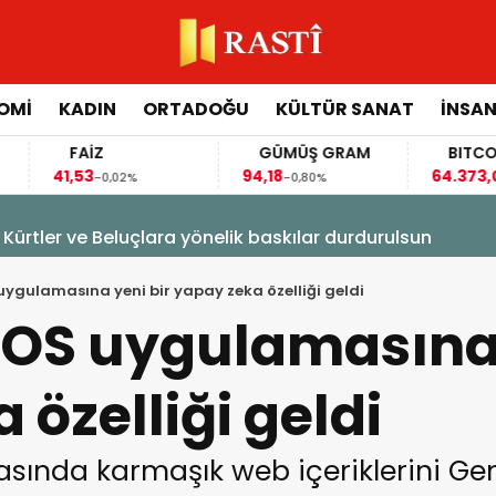
OMİ
KADIN
ORTADOĞU
KÜLTÜR SANAT
İNSAN
FAİZ
GÜMÜŞ GRAM
BITCOIN
41,53
94,18
64.373,00
-0,02%
-0,80%
-0,64
Kürtler ve Beluçlara yönelik baskılar durdurulsun
uygulamasına yeni bir yapay zeka özelliği geldi
iOS uygulamasına 
 özelliği geldi
sında karmaşık web içeriklerini Ge