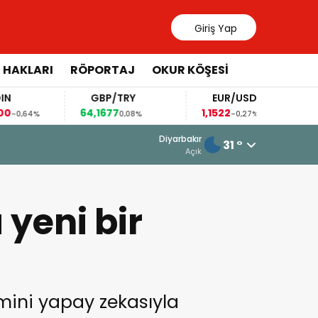
Giriş Yap
 HAKLARI
RÖPORTAJ
OKUR KÖŞESİ
GBP/TRY
EUR/USD
BRE
64,1677
1,1522
82,38
%
0,08%
-0,27%
3
6 Ağustos 2026 - 15:35
Diyarbakır
31 °
Kobani Üniversitesi’nde Kürtçe eğiti
Açık
yeni bir
mini yapay zekasıyla