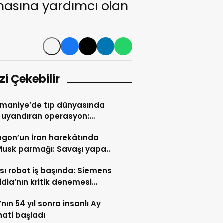
amasına yardımcı olan
izi Çekebilir
maniye’de tıp dünyasında
 uyandıran operasyon:
a burun üretildi
gon’un İran harekâtında
Musk parmağı: Savaşı yapay
‘Grok’ yönetti!
sı robot iş başında: Siemens
idia’nın kritik denemesi
nya’da başladı
nın 54 yıl sonra insanlı Ay
ati başladı