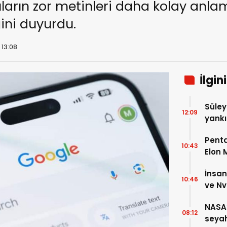
ıcıların zor metinleri daha kolay anl
ğini duyurdu.
 13:08
İlgin
Süley
12:09
yankı
Alınd
Penta
10:43
Elon 
zeka 
İnsan
10:46
ve Nv
Alma
NASA’
08:12
seyah