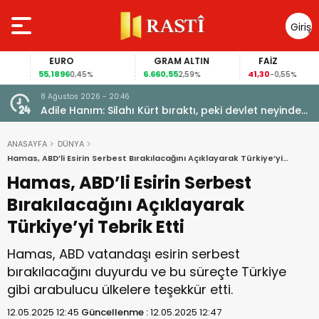
Giriş
Yap
EURO
GRAM ALTIN
FAİZ
55,1896
6.660,55
41,30
0,45%
2,59%
-0,55%
8 Ağustos 2026 - 20:46
Adile Hanım: Silahı Kürt bıraktı, peki devlet neyinden
vazgeçti?
ANASAYFA
DÜNYA
Hamas, ABD’li Esirin Serbest Bırakılacağını Açıklayarak Türkiye’yi
Tebrik Etti
Hamas, ABD’li Esirin Serbest
Bırakılacağını Açıklayarak
Türkiye’yi Tebrik Etti
Hamas, ABD vatandaşı esirin serbest
bırakılacağını duyurdu ve bu süreçte Türkiye
gibi arabulucu ülkelere teşekkür etti.
12.05.2025 12:45
Güncellenme :
12.05.2025 12:47