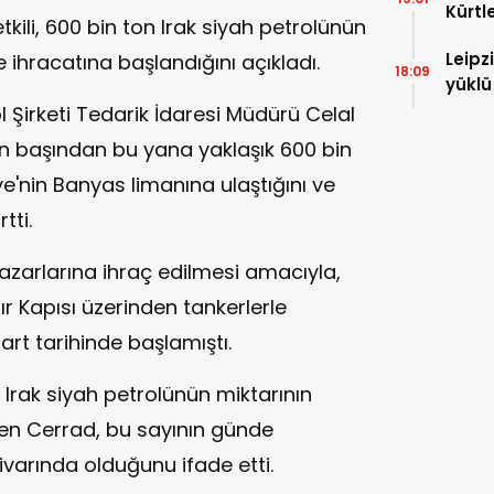
Kürtl
etkili, 600 bin ton Irak siyah petrolünün
baskı
Leipz
ve ihracatına başlandığını açıkladı.
18:09
yüklü
saldı
 Şirketi Tedarik İdaresi Müdürü Celal
ın başından bu yana yaklaşık 600 bin
ye'nin Banyas limanına ulaştığını ve
tti.
azarlarına ihraç edilmesi amacıyla,
nır Kapısı üzerinden tankerlerle
Mart tarihinde başlamıştı.
 Irak siyah petrolünün miktarının
ten Cerrad, bu sayının günde
varında olduğunu ifade etti.