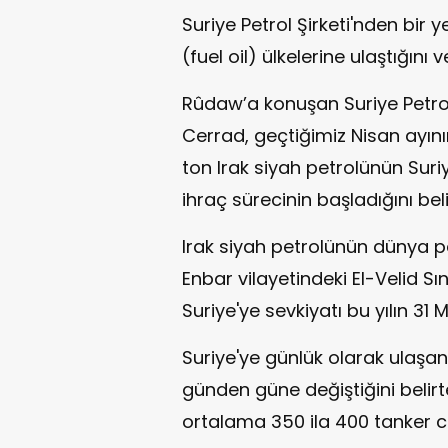
Suriye Petrol Şirketi'nden bir y
(fuel oil) ülkelerine ulaştığını 
Rûdaw’a konuşan Suriye Petrol
Cerrad, geçtiğimiz Nisan ayın
ton Irak siyah petrolünün Suri
ihraç sürecinin başladığını belir
Irak siyah petrolünün dünya p
Enbar vilayetindeki El-Velid Sı
Suriye'ye sevkiyatı bu yılın 31 
Suriye'ye günlük olarak ulaşan
günden güne değiştiğini belir
ortalama 350 ila 400 tanker ci