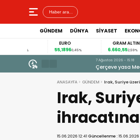
Haber ara...
GÜNDEM
DÜNYA
SİYASET
EKON
AR
EURO
GRAM ALTIN
6
55,1896
6.660,55
0,12%
0,45%
2,59%
7 Ağustos 2026 - 15:18
Çerçeve yasa Meclis’e gelmeden
veto tartışması
ANASAYFA
GÜNDEM
Irak, Suriye üze
Irak, Suri
ihracatına
15.06.2026 12:41
Güncellenme :
15.06.2026