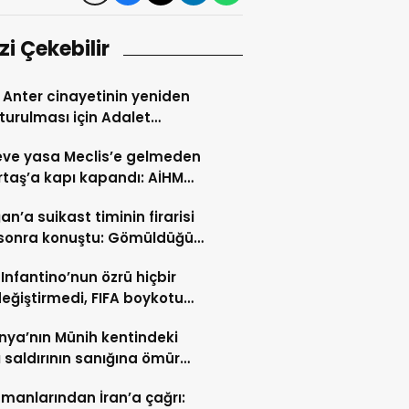
izi Çekebilir
Anter cinayetinin yeniden
turulması için Adalet
lığı’na başvuru
ve yasa Meclis’e gelmeden
taş’a kapı kapandı: AİHM
larının ardından şimdi de
an’a suikast timinin firarisi
i veto tartışması
l sonra konuştu: Gömüldüğü
ürülen silahlar için
 Infantino’nun özrü hiçbir
ris’te kazı başladı
değiştirmedi, FIFA boykotu
cek
ya’nın Münih kentindeki
ı saldırının sanığına ömür
hapis cezası
manlarından İran’a çağrı: