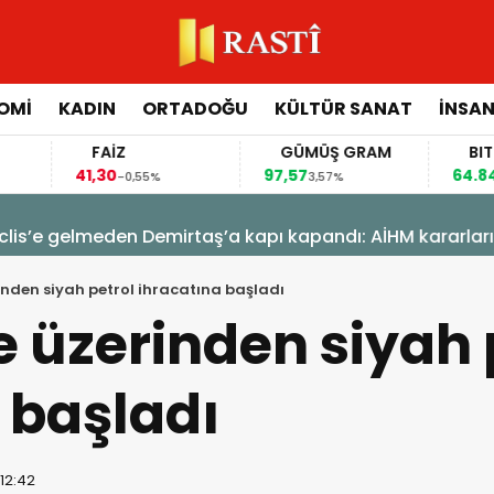
OMİ
KADIN
ORTADOĞU
KÜLTÜR SANAT
İNSAN
FAİZ
GÜMÜŞ GRAM
BITCOIN
41,30
97,57
64.844,00
-0,55%
3,57%
0,
 Demirtaş’a kapı kapandı: AİHM kararlarının ardından ş
rinden siyah petrol ihracatına başladı
ye üzerinden siyah 
 başladı
 12:42