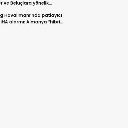
er ve Beluçlara yönelik
lar durdurulsun
ig Havalimanı’nda patlayıcı
 İHA alarmı: Almanya “hibrit
rı” ihtimali üzerinde duruyor