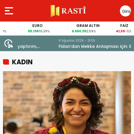
Giriş
Yap
EURO
GRAM ALTIN
FAİZ
55,1581
6.660,55
41,30
0,39%
2,59%
-0,55%
8 Ağustos 2026 - 21:55
Fidan’dan Mekke Anlaşması için: Bize saldırmayan
hiçbir ülke hedefimizde değil
KADIN