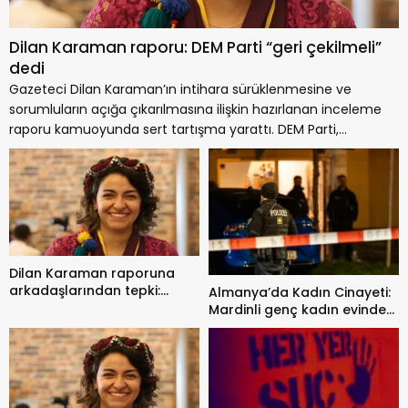
Dilan Karaman raporu: DEM Parti “geri çekilmeli”
dedi
Gazeteci Dilan Karaman’ın intihara sürüklenmesine ve
sorumluların açığa çıkarılmasına ilişkin hazırlanan inceleme
raporu kamuoyunda sert tartışma yarattı. DEM Parti,
tepkilerin...
Dilan Karaman raporuna
arkadaşlarından tepki:
Almanya’da Kadın Cinayeti:
Hakikat karartıldı,
Mardinli genç kadın evinde
sorumlular korunuyor
ölü bulundu