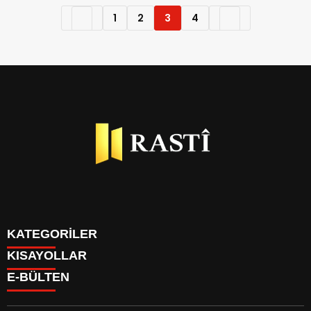
1
2
3
4
KATEGORİLER
KISAYOLLAR
BİYOGRAFİLER
E-BÜLTEN
DÜNYA
YAZARLAR
EKONOMİ
PARİTELER