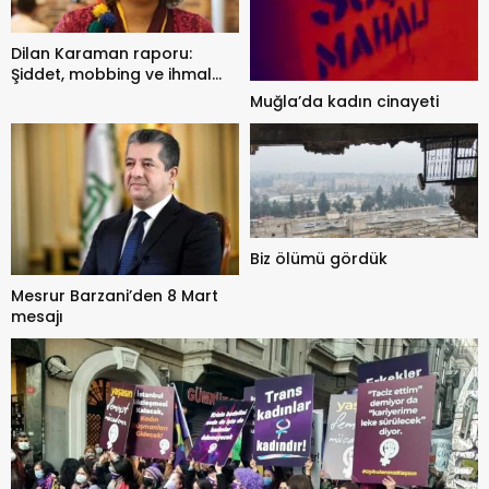
Dilan Karaman raporu:
Şiddet, mobbing ve ihmal
iddiası
Muğla’da kadın cinayeti
Biz ölümü gördük
Mesrur Barzani’den 8 Mart
mesajı