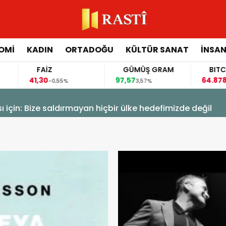
OMİ
KADIN
ORTADOĞU
KÜLTÜR SANAT
İNSAN
FAİZ
GÜMÜŞ GRAM
BITCOIN
41,30
97,57
64.878,00
-0,55%
3,57%
-0,24
Fidan’dan Mekke Anlaşması için: Bize saldırmayan hiçbir ülke hedefimizde değil