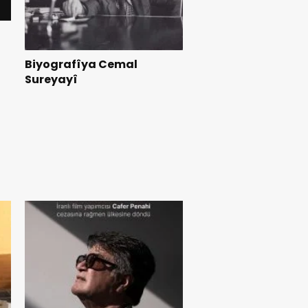
Biyografîya Cemal
Sureyayî