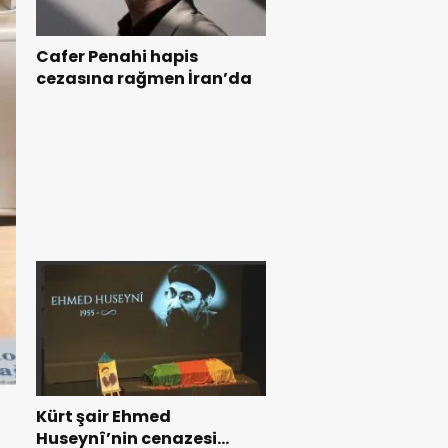
Cafer Penahi hapis
cezasına rağmen İran’da
Kürt şair Ehmed
Huseynî’nin cenazesi