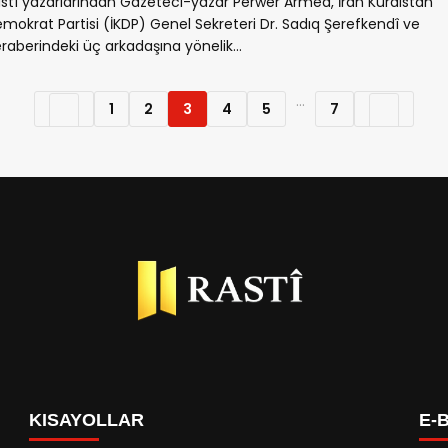
stî yazarlarından Gazeteci-yazar Perwer Armed, İran Kürdistan
mokrat Partisi (İKDP) Genel Sekreteri Dr. Sadıq Şerefkendî ve
raberindeki üç arkadaşına yönelik...
...
1
2
3
4
5
7
KISAYOLLAR
E-