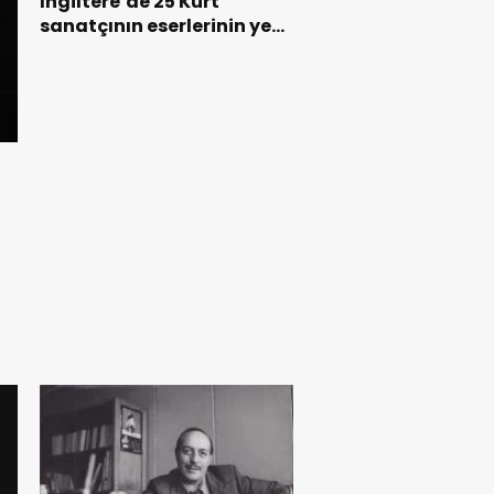
İngiltere’de 25 Kürt
sanatçının eserlerinin yer
aldığı sergi açıldı