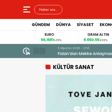
Haber ara...
GÜNDEM
DÜNYA
SİYASET
EKON
EURO
GRAM ALTIN
55,1581
6.660,55
13%
0,39%
2,59%
8 Ağustos 2026 - 21:55
KÜLTÜR SANAT