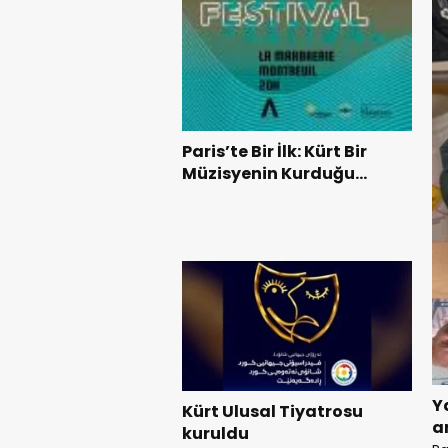
Paris’te Bir İlk: Kürt Bir
Müzisyenin Kurduğu
Bağımsız Uluslararası
Müzik Festivali “Birkleyn
Sound Festival” Başlıyor
Y
Kürt Ulusal Tiyatrosu
a
kuruldu