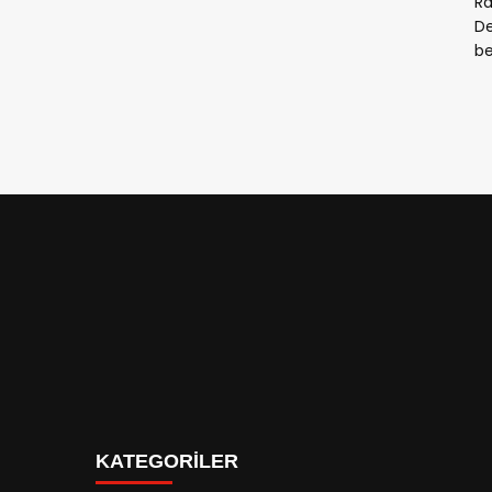
Ra
De
be
KATEGORİLER