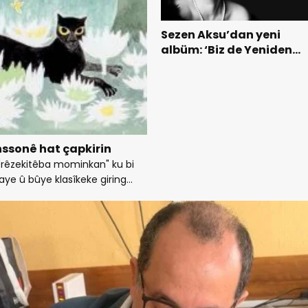
Sezen Aksu’dan yeni
albüm: ‘Biz de Yeniden
Başlarız’
ssonê hat çapkirin
"rêzekitêba mominkan" ku bi
e û bûye klasîkeke giring...