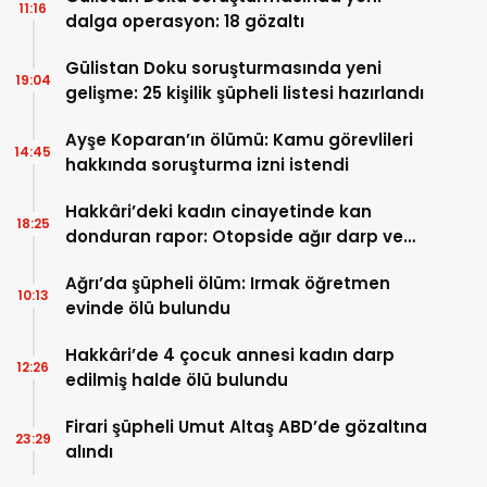
11:16
dalga operasyon: 18 gözaltı
Gülistan Doku soruşturmasında yeni
19:04
gelişme: 25 kişilik şüpheli listesi hazırlandı
Ayşe Koparan’ın ölümü: Kamu görevlileri
14:45
hakkında soruşturma izni istendi
Hakkâri’deki kadın cinayetinde kan
18:25
donduran rapor: Otopside ağır darp ve
kırıklar tespit edildi, eşi suçunu itiraf etti
Ağrı’da şüpheli ölüm: Irmak öğretmen
10:13
evinde ölü bulundu
Hakkâri’de 4 çocuk annesi kadın darp
12:26
edilmiş halde ölü bulundu
Firari şüpheli Umut Altaş ABD’de gözaltına
23:29
alındı