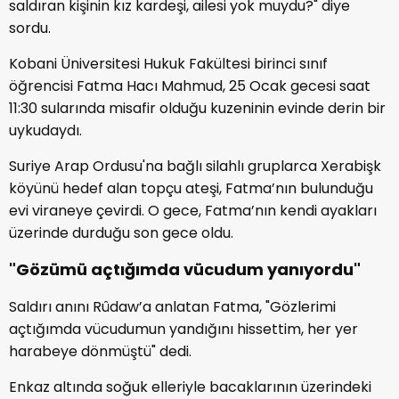
saldıran kişinin kız kardeşi, ailesi yok muydu?" diye
sordu.
Kobani Üniversitesi Hukuk Fakültesi birinci sınıf
öğrencisi Fatma Hacı Mahmud, 25 Ocak gecesi saat
11:30 sularında misafir olduğu kuzeninin evinde derin bir
uykudaydı.
Suriye Arap Ordusu'na bağlı silahlı gruplarca Xerabişk
köyünü hedef alan topçu ateşi, Fatma’nın bulunduğu
evi viraneye çevirdi. O gece, Fatma’nın kendi ayakları
üzerinde durduğu son gece oldu.
"Gözümü açtı
ğ
ımda vücudum yanıyordu"
Saldırı anını Rûdaw’a anlatan Fatma, "Gözlerimi
açtığımda vücudumun yandığını hissettim, her yer
harabeye dönmüştü" dedi.
Enkaz altında soğuk elleriyle bacaklarının üzerindeki