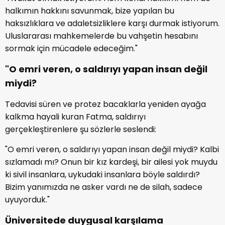
halkımın hakkını savunmak, bize yapılan bu
haksızlıklara ve adaletsizliklere karşı durmak istiyorum.
Uluslararası mahkemelerde bu vahşetin hesabını
sormak için mücadele edeceğim."
"O emri veren, o saldırıyı yapan insan de
ğ
il
miydi?
Tedavisi süren ve protez bacaklarla yeniden ayağa
kalkma hayali kuran Fatma, saldırıyı
gerçekleştirenlere şu sözlerle seslendi:
"O emri veren, o saldırıyı yapan insan değil miydi? Kalbi
sızlamadı mı? Onun bir kız kardeşi, bir ailesi yok muydu
ki sivil insanlara, uykudaki insanlara böyle saldırdı?
Bizim yanımızda ne asker vardı ne de silah, sadece
uyuyorduk."
Üniversitede duygusal kar
ş
ılama