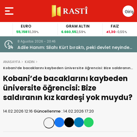
Giriş
Yap
EURO
GRAM ALTIN
FAİZ
55,1581
6.660,55
41,30
0,39%
2,59%
-0,55%
8 Ağustos 2026 - 20:46
Adile Hanım: Silahı Kürt bıraktı, peki devlet neyinden
vazgeçti?
ANASAYFA
KADIN
Kobani’de bacaklarını kaybeden üniversite öğrencisi: Bize saldıranın
kız kardeşi yok muydu?
Kobani’de bacaklarını kaybeden
üniversite öğrencisi: Bize
saldıranın kız kardeşi yok muydu?
14.02.2026 12:16
Güncellenme :
14.02.2026 17:20