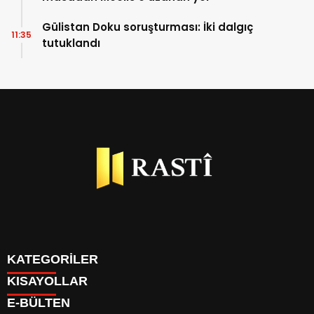
Gülistan Doku soruşturması: İki dalgıç
11:35
tutuklandı
KATEGORİLER
KISAYOLLAR
BİYOGRAFİLER
E-BÜLTEN
DÜNYA