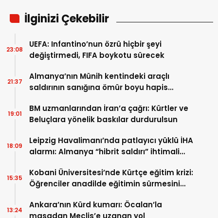
İlginizi Çekebilir
UEFA: Infantino’nun özrü hiçbir şeyi
23:08
değiştirmedi, FIFA boykotu sürecek
Almanya’nın Münih kentindeki araçlı
21:37
saldırının sanığına ömür boyu hapis
cezası
BM uzmanlarından İran’a çağrı: Kürtler ve
19:01
Beluçlara yönelik baskılar durdurulsun
Leipzig Havalimanı’nda patlayıcı yüklü İHA
18:09
alarmı: Almanya “hibrit saldırı” ihtimali
üzerinde duruyor
Kobani Üniversitesi’nde Kürtçe eğitim krizi:
15:35
Öğrenciler anadilde eğitimin sürmesini
istiyor
Ankara’nın Kürd kumarı: Öcalan’la
13:24
masadan Meclis’e uzanan yol