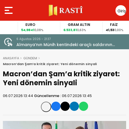
Giriş
Yap
EURO
GRAM ALTIN
FAİZ
54,9841
6.533,81
41,53
0,08%
0,63%
0,00%
6 Ağustos 2026 - 21:37
i, FIFA
Almanya’nın Münih kentindeki araçlı saldırının
sanığına ömür boyu hapis cezası
ANASAYFA
GÜNDEM
Macron’dan Şam’a kritik ziyaret: Yeni dönemin sinyali
Macron’dan Şam’a kritik ziyaret:
Yeni dönemin sinyali
06.07.2026 13:44
Güncellenme :
06.07.2026 13:45