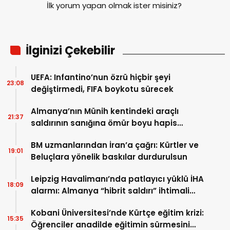
İlk yorum yapan olmak ister misiniz?
İlginizi Çekebilir
UEFA: Infantino’nun özrü hiçbir şeyi
23:08
değiştirmedi, FIFA boykotu sürecek
Almanya’nın Münih kentindeki araçlı
21:37
saldırının sanığına ömür boyu hapis
cezası
BM uzmanlarından İran’a çağrı: Kürtler ve
19:01
Beluçlara yönelik baskılar durdurulsun
Leipzig Havalimanı’nda patlayıcı yüklü İHA
18:09
alarmı: Almanya “hibrit saldırı” ihtimali
üzerinde duruyor
Kobani Üniversitesi’nde Kürtçe eğitim krizi:
15:35
Öğrenciler anadilde eğitimin sürmesini