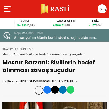
Giriş
Yap
EURO
GRAM ALTIN
FAİZ
54,9931
6.586,52
41,57
0,09%
1,45%
0,10%
6 Ağustos 2026 - 21:37
i, FIFA
Almanya’nın Münih kentindeki araçlı saldırının
sanığına ömür boyu hapis cezası
ANASAYFA
GÜNDEM
Mesrur Barzani: Sivillerin hedef alınması savaş suçudur
Mesrur Barzani: Sivillerin hedef
alınması savaş suçudur
07.04.2026 10:05
Güncellenme :
07.04.2026 10:07