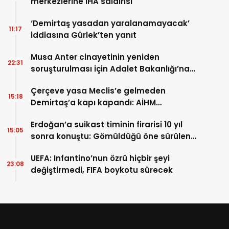
merkezlerine İHA saldırısı
‘Demirtaş yasadan yaralanamayacak’
11:17
iddiasına Gürlek’ten yanıt
Musa Anter cinayetinin yeniden
22:31
soruşturulması için Adalet Bakanlığı’na
başvuru
Çerçeve yasa Meclis’e gelmeden
15:18
Demirtaş’a kapı kapandı: AİHM
kararlarının ardından şimdi de siyasi veto
Erdoğan’a suikast timinin firarisi 10 yıl
tartışması
15:05
sonra konuştu: Gömüldüğü öne sürülen
silahlar için Marmaris’te kazı başladı
UEFA: Infantino’nun özrü hiçbir şeyi
23:08
değiştirmedi, FIFA boykotu sürecek