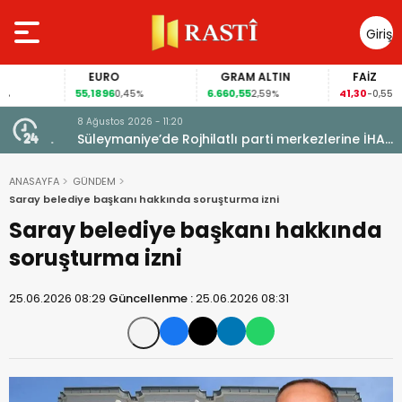
Giriş
Yap
EURO
GRAM ALTIN
FAİZ
55,1896
6.660,55
41,30
0,45%
2,59%
-0,55%
8 Ağustos 2026 - 11:20
lise
Süleymaniye’de Rojhilatlı parti merkezlerine İHA
saldırısı
ANASAYFA
GÜNDEM
Saray belediye başkanı hakkında soruşturma izni
Saray belediye başkanı hakkında
soruşturma izni
25.06.2026 08:29
Güncellenme :
25.06.2026 08:31