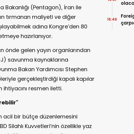
olaca
Bakanlığı (Pentagon), İran ile
Forei
ın tırmanan maliyeti ve diğer
15:49
çarpı
ılayabilmek adına Kongre’den 80
 etmeye hazırlanıyor.
ın önde gelen yayın organlarından
WSJ) savunma kaynaklarına
avunma Bakan Yardımcısı Stephen
riyle gerçekleştirdiği kapalı kapılar
ihtiyacını resmen iletti.
ebilir"
n acil bir bütçe düzenlemesini
ilahlı Kuvvetleri’nin özellikle yaz