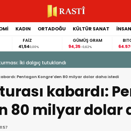
OMİ
KADIN
ORTADOĞU
KÜLTÜR SANAT
İNSAN
FAİZ
GÜMÜŞ GRAM
BITCOIN
41,54
94,35
64.570,00
0,00%
-0,62%
-0,3
 dalgıç tutuklandı
kabardı: Pentagon Kongre’den 80 milyar dolar daha istedi
turası kabardı: P
 80 milyar dolar 
11:57