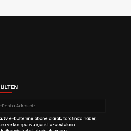
BÜLTEN
i.tv
e-bültenine abone olarak, tarafınıza haber,
ru ve kampanya içerikli e-postaların
erilmesini kabul etmiş olursunuz.