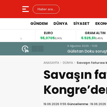
Haber ara...
GÜNDEM
DÜNYA
SİYASET
EKON
EURO
GRAM ALTIN
55,0705
6.525,61
0,04%
0,14%
0,45%
6 Ağustos 2026 - 11:35
Gülistan Doku soruşturması: İki
ANASAYFA
DÜNYA
Savaşın faturası 
Savaşın fa
Kongre’den
19.06.2026 11:55
Güncellenme :
19.06.2026 