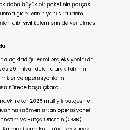
ak daha büyük bir paketinin parçası
vunma giderlerinin yanı sıra tarım
arı gibi sivil kalemlerin de yer alması
du
da açıkladığı resmi projeksiyonlarda,
iyeti 29 milyar dolar olarak tahmin
amikler ve operasyonların
ısa sürede boşa çıkardı.
sindeki rekor 2026 mali yılı bütçesine
tavanına rağmen artan operasyonel
önetim ve Bütçe Ofisi’nin (OMB)
i Kongre Genel Kurulu’na taşıyacak.