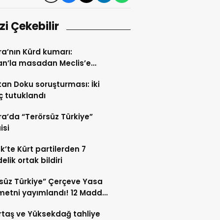
izi Çekebilir
a’nın Kürd kumarı:
an’la masadan Meclis’e
n yol
tan Doku soruşturması: İki
ç tutuklandı
a’da “Terörsüz Türkiye”
isi
k’te Kürt partilerden 7
lik ortak bildiri
süz Türkiye” Çerçeve Yasa
etni yayımlandı! 12 Madde
i kapsıyor?
taş ve Yüksekdağ tahliye