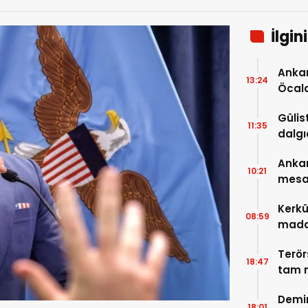
İlgin
Ankar
13:24
Öcal
uzana
Gülis
11:35
dalgı
Ankar
10:21
mesa
Kerkü
08:59
madde
Terör
18:47
tam m
neler
Demir
18:01