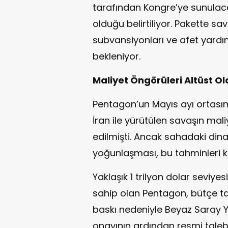
tarafından Kongre’ye sunulac
olduğu belirtiliyor. Pakette sa
subvansiyonları ve afet yardıml
bekleniyor.
Maliyet Öngörüleri Altüst Ol
Pentagon’un Mayıs ayı ortasın
İran ile yürütülen savaşın mal
edilmişti. Ancak sahadaki din
yoğunlaşması, bu tahminleri k
Yaklaşık 1 trilyon dolar seviye
sahip olan Pentagon, bütçe 
baskı nedeniyle Beyaz Saray Y
onayının ardından resmi taleb