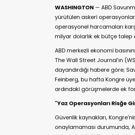
WASHINGTON
— ABD Savunma 
yürütülen askeri operasyonlar
operasyonel harcamaları karş
milyar dolarlık ek bütçe talep
ABD merkezli ekonomi basının
The Wall Street Journal’ın (
dayandırdığı habere göre; S
Feinberg, bu hafta Kongre üyele
ardındaki görüşmelerde ek fon 
"Yaz Operasyonları Risğe Gir
Güvenlik kaynakları, Kongre’ni
onaylamaması durumunda, ABD S