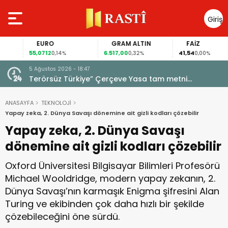
Giriş
Yap
EURO
GRAM ALTIN
FAİZ
55,0712
6.517,00
41,54
0,14%
0,32%
0,00%
5 Ağustos 2026 - 18:47
diri
Terörsüz Türkiye” Çerçeve Yasa tam metni
yayımlandı! 12 Madde neleri kapsıyor?
ANASAYFA
TEKNOLOJİ
Yapay zeka, 2. Dünya Savaşı dönemine ait gizli kodları çözebilir
Yapay zeka, 2. Dünya Savaşı
dönemine ait gizli kodları çözebilir
Oxford Üniversitesi Bilgisayar Bilimleri Profesörü
Michael Wooldridge, modern yapay zekanın, 2.
Dünya Savaşı’nın karmaşık Enigma şifresini Alan
Turing ve ekibinden çok daha hızlı bir şekilde
çözebileceğini öne sürdü.