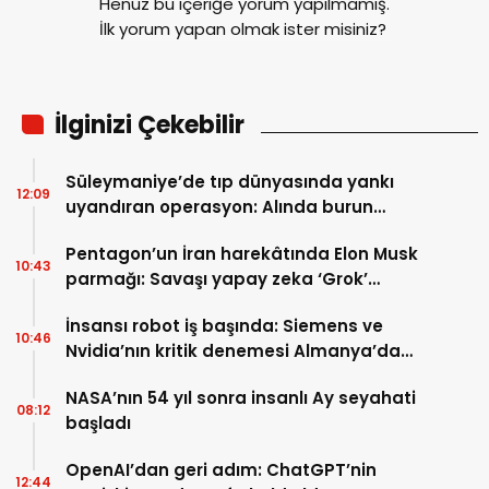
Henüz bu içeriğe yorum yapılmamış.
İlk yorum yapan olmak ister misiniz?
İlginizi Çekebilir
Süleymaniye’de tıp dünyasında yankı
12:09
uyandıran operasyon: Alında burun
üretildi
Pentagon’un İran harekâtında Elon Musk
10:43
parmağı: Savaşı yapay zeka ‘Grok’
yönetti!
İnsansı robot iş başında: Siemens ve
10:46
Nvidia’nın kritik denemesi Almanya’da
başladı
NASA’nın 54 yıl sonra insanlı Ay seyahati
08:12
başladı
OpenAI’dan geri adım: ChatGPT’nin
12:44