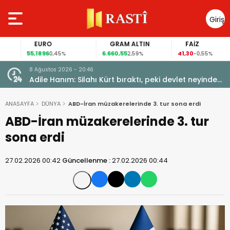
Giriş
Yap
EURO
GRAM ALTIN
FAİZ
55,1896
6.660,55
41,30
0,45%
2,59%
-0,55%
8 Ağustos 2026 - 20:46
Adile Hanım: Silahı Kürt bıraktı, peki devlet neyinden
vazgeçti?
ANASAYFA
DÜNYA
ABD-İran müzakerelerinde 3. tur sona erdi
ABD-İran müzakerelerinde 3. tur
sona erdi
27.02.2026 00:42
Güncellenme :
27.02.2026 00:44