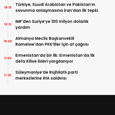
Türkiye, Suudi Arabistan ve Pakistan’ın
18:19
savunma anlaşmasına İran’dan ilk tepki
IMF’den Suriye’ye 100 milyon dolarlık
18:13
yardım
Almanya Meclis Başkanvekili
16:09
Ramelow’dan PKK’liler için af çağrısı
Ermenistan’da bir ilk: Ermenistan’da ilk
11:59
defa Kilise lideri yargılanıyor
Süleymaniye’de Rojhilatlı parti
11:20
merkezlerine İHA saldırısı