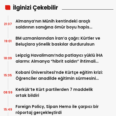
İlginizi Çekebilir
Almanya’nın Münih kentindeki araçlı
21:37
saldırının sanığına ömür boyu hapis
cezası
BM uzmanlarından İran’a çağrı: Kürtler ve
19:01
Beluçlara yönelik baskılar durdurulsun
Leipzig Havalimanı’nda patlayıcı yüklü İHA
18:09
alarmı: Almanya “hibrit saldırı” ihtimali
üzerinde duruyor
Kobani Üniversitesi’nde Kürtçe eğitim krizi:
15:35
Öğrenciler anadilde eğitimin sürmesini
istiyor
Kerkük’te Kürt partilerden 7 maddelik
08:59
ortak bildiri
Foreign Policy, Sipan Hemo ile çarpıcı bir
15:49
röportaj gerçekleştirdi