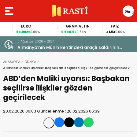
Giriş
Yap
EURO
GRAM ALTIN
FAİZ
54,9926
6.540,52
41,53
0,09%
0,74%
0,00%
6 Ağustos 2026 - 21:37
i, FIFA
Almanya’nın Münih kentindeki araçlı saldırının
sanığına ömür boyu hapis cezası
ANASAYFA
DÜNYA
ABD’den Maliki uyarısı: Başbakan seçilirse ilişkiler gözden geçirilecek
ABD’den Maliki uyarısı: Başbakan
seçilirse ilişkiler gözden
geçirilecek
20.02.2026 06:03
Güncellenme :
20.02.2026 06:39