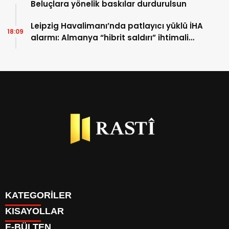
Beluçlara yönelik baskılar durdurulsun
Leipzig Havalimanı’nda patlayıcı yüklü İHA
18:09
alarmı: Almanya “hibrit saldırı” ihtimali
üzerinde duruyor
KATEGORİLER
KISAYOLLAR
BİYOGRAFİLER
E-BÜLTEN