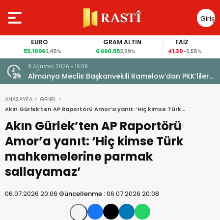
Giriş
Yap
EURO
GRAM ALTIN
FAİZ
55,1896
6.660,55
41,30
0,45%
2,59%
-0,55%
8 Ağustos 2026 - 16:09
Almanya Meclis Başkanvekili Ramelow’dan PKK’liler
için af çağrısı
ANASAYFA
GENEL
Akın Gürlek’ten AP Raportörü Amor’a yanıt: ‘Hiç kimse Türk
mahkemelerine parmak sallayamaz’
Akın Gürlek’ten AP Raportörü
Amor’a yanıt: ‘Hiç kimse Türk
mahkemelerine parmak
sallayamaz’
06.07.2026 20:06
Güncellenme :
06.07.2026 20:08