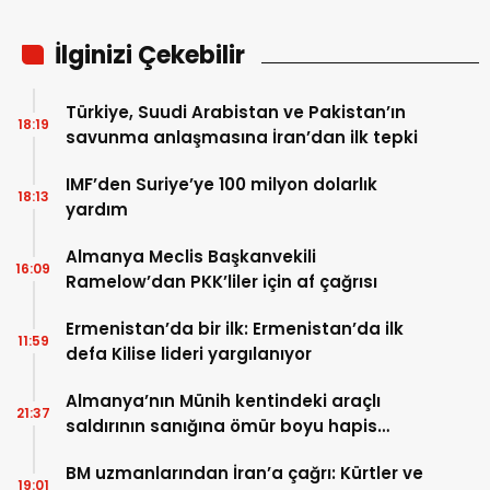
İlginizi Çekebilir
Türkiye, Suudi Arabistan ve Pakistan’ın
18:19
savunma anlaşmasına İran’dan ilk tepki
IMF’den Suriye’ye 100 milyon dolarlık
18:13
yardım
Almanya Meclis Başkanvekili
16:09
Ramelow’dan PKK’liler için af çağrısı
Ermenistan’da bir ilk: Ermenistan’da ilk
11:59
defa Kilise lideri yargılanıyor
Almanya’nın Münih kentindeki araçlı
21:37
saldırının sanığına ömür boyu hapis
cezası
BM uzmanlarından İran’a çağrı: Kürtler ve
19:01