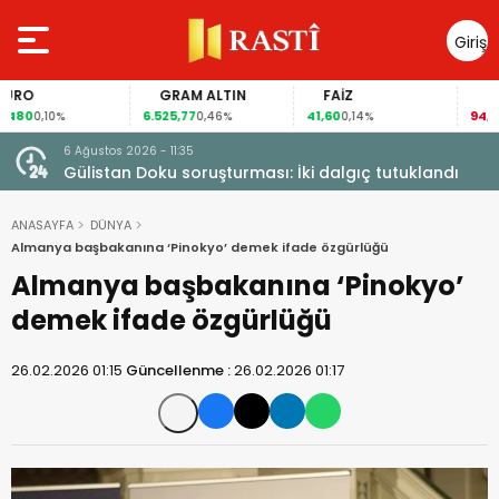
Giriş
Yap
O
GRAM ALTIN
FAİZ
GÜM
0
6.525,77
41,60
94,61
0,10%
0,46%
0,14%
-0,
6 Ağustos 2026 - 11:35
Gülistan Doku soruşturması: İki dalgıç tutuklandı
ANASAYFA
DÜNYA
Almanya başbakanına ‘Pinokyo’ demek ifade özgürlüğü
Almanya başbakanına ‘Pinokyo’
demek ifade özgürlüğü
26.02.2026 01:15
Güncellenme :
26.02.2026 01:17