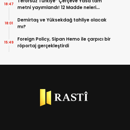
Terörsüz Türkiye” Çerçeve Yasa tam
18:47
metni yayımlandı! 12 Madde neleri
kapsıyor?
Demirtaş ve Yüksekdağ tahliye olacak
18:01
mı?
Foreign Policy, Sipan Hemo ile çarpıcı bir
15:49
röportaj gerçekleştirdi