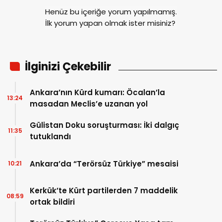
Henüz bu içeriğe yorum yapılmamış.
İlk yorum yapan olmak ister misiniz?
İlginizi Çekebilir
Ankara’nın Kürd kumarı: Öcalan’la
13:24
masadan Meclis’e uzanan yol
Gülistan Doku soruşturması: İki dalgıç
11:35
tutuklandı
Ankara’da “Terörsüz Türkiye” mesaisi
10:21
Kerkük’te Kürt partilerden 7 maddelik
08:59
ortak bildiri