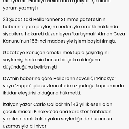
ekleyerek “Pinokyo Heilbronn’a geliyor” şeklinde
yorum yazmıştı.
23 Şubat’taki Heilbronner Stimme gazetesinin
haberine göre paylaşım nedeniyle emekli hakkında
siyasilere hakareti düzenleyen ‘tartışmalı’ Alman Ceza
Kanunu’nun 188’inci maddesiyle işlem başlatılmıştı.
Gazeteye konuşan emekli mektupla şaşırdığını
söylemiş, herkesin bunun bir şaka olduğunu
düşündüğünü belirtmişti.
DW’nin haberine göre Heilbronn savcılığı ‘Pinokyo’
veya ‘züppe’ gibi sözlerin ifade özgürlüğü kapsamında
iktidar eleştirisi olduğuna hükmetti.
İtalyan yazar Carlo Collodi’nin 143 yıllık eseri olan
çocuk masalı Pinokyo’da ana karakter tahtadan
yapılma canlı kukla yalan söylediğinde burnunun
uzamasıyla biliniyor.