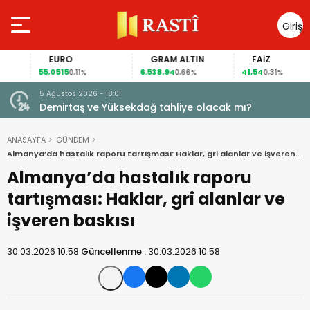
Giriş
Yap
EURO
GRAM ALTIN
FAİZ
55,0515
6.538,94
41,54
0,11%
0,66%
0,31%
5 Ağustos 2026 - 18:01
Demirtaş ve Yüksekdağ tahliye olacak mı?
ANASAYFA
GÜNDEM
Almanya’da hastalık raporu tartışması: Haklar, gri alanlar ve işveren
baskısı
Almanya’da hastalık raporu
tartışması: Haklar, gri alanlar ve
işveren baskısı
30.03.2026 10:58
Güncellenme :
30.03.2026 10:58