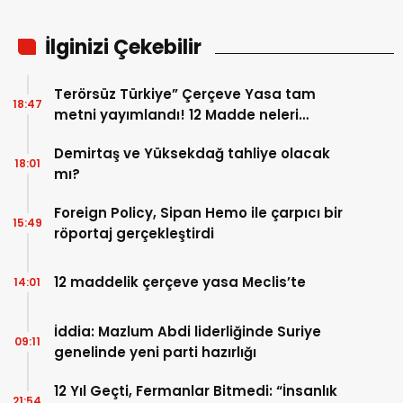
İlginizi Çekebilir
Terörsüz Türkiye” Çerçeve Yasa tam
18:47
metni yayımlandı! 12 Madde neleri
kapsıyor?
Demirtaş ve Yüksekdağ tahliye olacak
18:01
mı?
Foreign Policy, Sipan Hemo ile çarpıcı bir
15:49
röportaj gerçekleştirdi
12 maddelik çerçeve yasa Meclis’te
14:01
İddia: Mazlum Abdi liderliğinde Suriye
09:11
genelinde yeni parti hazırlığı
12 Yıl Geçti, Fermanlar Bitmedi: “İnsanlık
21:54