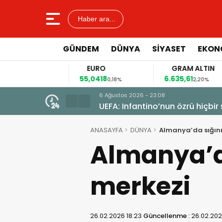
Haber ara...
GÜNDEM
DÜNYA
SİYASET
EKON
EURO
GRAM ALTIN
55,0418
6.635,61
4
4%
0,18%
2,20%
6 Ağustos 2026 - 23:08
lar için Marmaris’te
UEFA: Infantino’nun özrü hiçbir
ANASAYFA
DÜNYA
Almanya’da sığın
Almanya’d
merkezi
26.02.2026 18:23
Güncellenme :
26.02.202