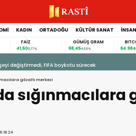
OMİ
KADIN
ORTADOĞU
KÜLTÜR SANAT
İNSAN
FAİZ
GÜMÜŞ GRAM
BITCOIN
1,60
98,45
64.984,00
0,17%
4,50%
0,92%
 şeyi değiştirmedi, FIFA boykotu sürecek
macılara gözaltı merkezi
a sığınmacılara g
6 18:24