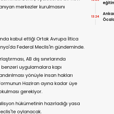
eğiti
anıyan merkezler kurulmasını
eğiti
Ankar
13:24
Öcal
uzana
lında kabul ettiği Ortak Avrupa İltica
nya'da Federal Meclis'in gündeminde.
orlaştırması, AB dış sınırlarında
ı benzeri uygulamalara kapı
zlandırılması yönüyle insan hakları
 reformunun Haziran ayına kadar üye
okulması gerekiyor.
isyon hükümetinin hazırladığı yasa
clis'te oylanacak.