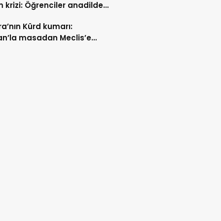
m krizi: Öğrenciler anadilde
min sürmesini istiyor
a’nın Kürd kumarı:
an’la masadan Meclis’e
n yol