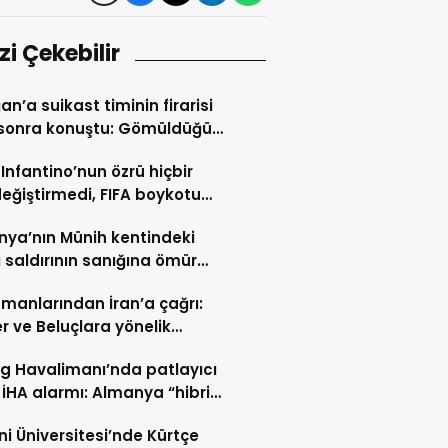
izi Çekebilir
an’a suikast timinin firarisi
l sonra konuştu: Gömüldüğü
ürülen silahlar için
 Infantino’nun özrü hiçbir
ris’te kazı başladı
değiştirmedi, FIFA boykotu
cek
ya’nın Münih kentindeki
ı saldırının sanığına ömür
hapis cezası
manlarından İran’a çağrı:
er ve Beluçlara yönelik
lar durdurulsun
ig Havalimanı’nda patlayıcı
 İHA alarmı: Almanya “hibrit
rı” ihtimali üzerinde duruyor
i Üniversitesi’nde Kürtçe