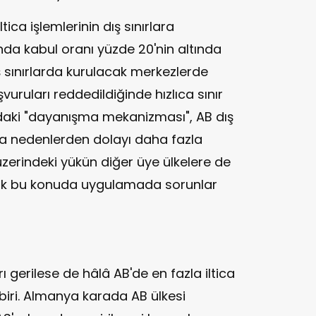
ica işlemlerinin dış sınırlara
ında kabul oranı yüzde 20'nin altında
ış sınırlarda kurulacak merkezlerde
vuruları reddedildiğinde hızlıca sınır
ndaki "dayanışma mekanizması", AB dış
şka nedenlerden dolayı daha fazla
 üzerindeki yükün diğer üye ülkelere de
cak bu konuda uygulamada sorunlar
ı gerilese de hâlâ AB'de en fazla iltica
biri. Almanya karada AB ülkesi