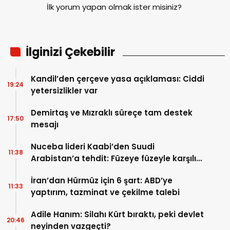
İlk yorum yapan olmak ister misiniz?
İlginizi Çekebilir
Kandil’den çerçeve yasa açıklaması: Ciddi
19:24
yetersizlikler var
Demirtaş ve Mızraklı süreçe tam destek
17:50
mesajı
Nuceba lideri Kaabi’den Suudi
11:38
Arabistan’a tehdit: Füzeye füzeyle karşılık
verilmeli
İran’dan Hürmüz için 6 şart: ABD’ye
11:33
yaptırım, tazminat ve çekilme talebi
Adile Hanım: Silahı Kürt bıraktı, peki devlet
20:46
neyinden vazgeçti?