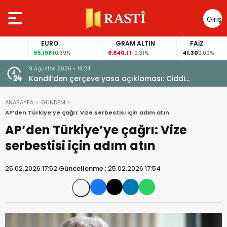
Giriş
Yap
EURO
GRAM ALTIN
FAİZ
55,1581
6.640,11
41,30
0,39%
-0,31%
0,00%
9 Ağustos 2026 - 19:24
i
Kandil’den çerçeve yasa açıklaması: Ciddi
yetersizlikler var
ANASAYFA
GÜNDEM
AP’den Türkiye’ye çağrı: Vize serbestisi için adım atın
AP’den Türkiye’ye çağrı: Vize
serbestisi için adım atın
25.02.2026 17:52
Güncellenme :
25.02.2026 17:54