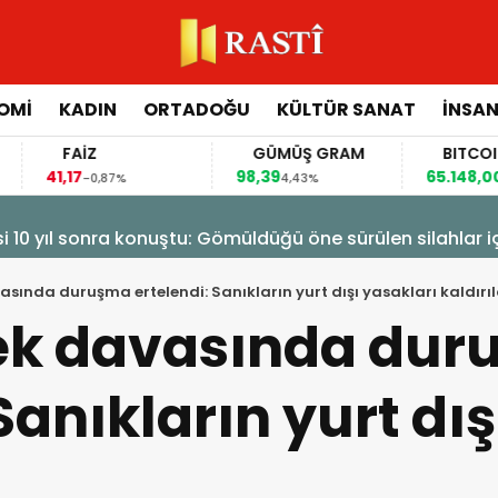
OMİ
KADIN
ORTADOĞU
KÜLTÜR SANAT
İNSAN
FAİZ
GÜMÜŞ GRAM
BITCOIN
,17
98,39
65.148,00
-0,87%
4,43%
1,17%
isi 10 yıl sonra konuştu: Gömüldüğü öne sürülen silahlar 
asında duruşma ertelendi: Sanıkların yurt dışı yasakları kaldırıl
rek davasında du
Sanıkların yurt dı