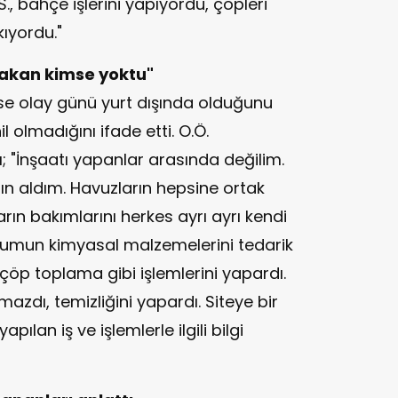
S., bahçe işlerini yapıyordu, çöpleri
ıyordu."
bakan kimse yoktu"
. ise olay günü yurt dışında olduğunu
l olmadığını ifade etti. O.Ö.
ı; "İnşaatı yapanlar arasında değilim.
ın aldım. Havuzların hepsine ortak
rın bakımlarını herkes ayrı ayrı kendi
zumun kimyasal malzemelerini tedarik
 çöp toplama gibi işlemlerini yapardı.
mazdı, temizliğini yapardı. Siteye bir
pılan iş ve işlemlerle ilgili bilgi