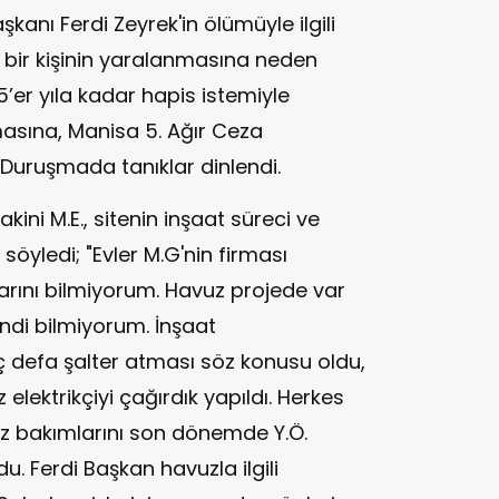
kanı Ferdi Zeyrek'in ölümüyle ilgili
ve bir kişinin yaralanmasına neden
’er yıla kadar hapis istemiyle
masına, Manisa 5. Ağır Ceza
Duruşmada tanıklar dinlendi.
kini M.E., sitenin inşaat süreci ve
ı söyledi; "Evler M.G'nin firması
arını bilmiyorum. Havuz projede var
ndi bilmiyorum. İnşaat
 defa şalter atması söz konusu oldu,
 elektrikçiyi çağırdık yapıldı. Herkes
vuz bakımlarını son dönemde Y.Ö.
u. Ferdi Başkan havuzla ilgili