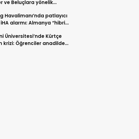
er ve Beluçlara yönelik
lar durdurulsun
ig Havalimanı’nda patlayıcı
 İHA alarmı: Almanya “hibrit
rı” ihtimali üzerinde duruyor
i Üniversitesi’nde Kürtçe
m krizi: Öğrenciler anadilde
min sürmesini istiyor