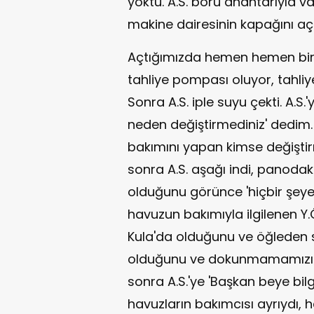
yoktu. A.S. boru anahtarıyla v
makine dairesinin kapağını açt
Açtığımızda hemen hemen bir 
tahliye pompası oluyor, tahli
Sonra A.S. iple suyu çekti. A.S
neden değiştirmediniz' dedim.
bakımını yapan kimse değiştir
sonra A.S. aşağı indi, panodaki
olduğunu görünce 'hiçbir şeye
havuzun bakımıyla ilgilenen Y.
Kula'da olduğunu ve öğleden s
olduğunu ve dokunmamamızı s
sonra A.S.'ye 'Başkan beye bilg
havuzların bakımcısı ayrıydı, 