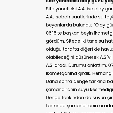
Site yöneticisi olay günü ya
Site yöneticisi A.A. ise olay gün
A.A., sabah saatlerinde su taşkı
beyanlarda bulundu; "Olay g
06.15'te başkan beyin ikametg
gördüm. Sitede iki tane su hattı 
olduğu tarafta diğeri de havuz
olabileceğini düşünerek A.S.'y
A.S. aradı. Durumu anlattım. 07.2
ikametgahına girdik. Herhangi 
Daha sonra denge tankına bak
şamandıranın suyu kesmediğin
Denge tankından da suyun çiml
tankında şamandıranın orada 