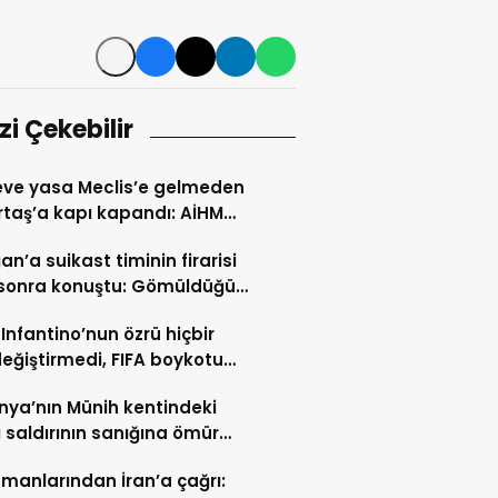
izi Çekebilir
ve yasa Meclis’e gelmeden
taş’a kapı kapandı: AİHM
larının ardından şimdi de
an’a suikast timinin firarisi
i veto tartışması
l sonra konuştu: Gömüldüğü
ürülen silahlar için
 Infantino’nun özrü hiçbir
ris’te kazı başladı
değiştirmedi, FIFA boykotu
cek
ya’nın Münih kentindeki
ı saldırının sanığına ömür
hapis cezası
manlarından İran’a çağrı: