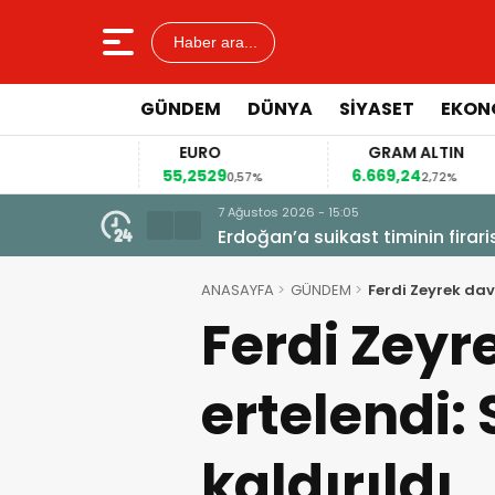
Haber ara...
GÜNDEM
DÜNYA
SİYASET
EKON
EURO
GRAM ALTIN
55,2529
6.669,24
41
4%
0,57%
2,72%
7 Ağustos 2026 - 15:05
dan şimdi de siyasi
Erdoğan’a suikast timinin firar
kazı başladı
ANASAYFA
GÜNDEM
Ferdi Zeyrek dav
Ferdi Zey
ertelendi: 
kaldırıldı