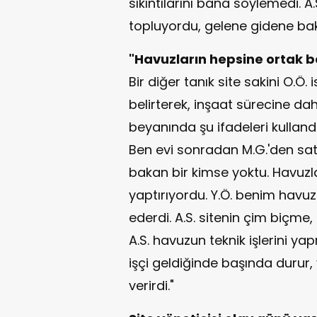
sıkıntılarını bana söylemedi. A.
topluyordu, gelene gidene bak
"Havuzların hepsine ortak 
Bir diğer tanık site sakini O.Ö
belirterek, inşaat sürecine dahi
beyanında şu ifadeleri kulland
Ben evi sonradan M.G.'den sat
bakan bir kimse yoktu. Havuzla
yaptırıyordu. Y.Ö. benim havu
ederdi. A.S. sitenin çim biçme,
A.S. havuzun teknik işlerini yap
işçi geldiğinde başında durur, ya
verirdi."