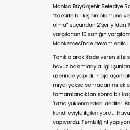
Manisa Büyükşehir Belediye Baş
“taksirle bir kişinin ölümüne 
olma” suçundan 2’şer yıldan 15
yargılanan 10 sanığın yargıla
Mahkemesi'nde devam edildi. 
Tanık olarak ifade veren site sa
havuz bakımlarıyla ilgili şunlar
üzerinde yapıldı. Proje aşamal
mıydı yoksa sonradan mı ekle
tamamlandıktan sonra bir kaç
'fazla yüklenmeden' dediler. Biz
kendi eviyle ilgileniyordu. Ha
yapıyordu. Temizliğini yapıyord