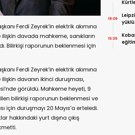
Kürtl
baskı
Leipz
18:09
yüklü
kanı Ferdi Zeyrek’in elektrik akımına
saldı
Koban
e ilişkin davada mahkeme, sanıkların
15:35
eğiti
rdı. Bilirkişi raporunun beklenmesi için
eğiti
kanı Ferdi Zeyrek’in elektrik akımına
ilişkin davanın ikinci duruşması,
i’nde görüldü. Mahkeme heyeti, 9
ilen bilirkişi raporunun beklenmesi ve
 için duruşmayı 20 Mayıs’a erteledi.
r hakkındaki yurt dışına çıkış
kmetti.