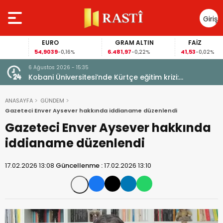
Giriş
Yap
EURO
GRAM ALTIN
FAİZ
54,9039
6.481,97
41,53
-0,16%
-0,22%
-0,02%
6 Ağustos 2026 - 15:35
uçlara
Kobani Üniversitesi’nde Kürtçe eğitim krizi:
Öğrenciler anadilde eğitimin sürmesini istiyor
ANASAYFA
GÜNDEM
Gazeteci Enver Aysever hakkında iddianame düzenlendi
Gazeteci Enver Aysever hakkında
iddianame düzenlendi
17.02.2026 13:08
Güncellenme :
17.02.2026 13:10