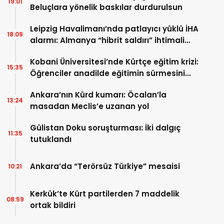
19:01
Beluçlara yönelik baskılar durdurulsun
Leipzig Havalimanı’nda patlayıcı yüklü İHA
18:09
alarmı: Almanya “hibrit saldırı” ihtimali
üzerinde duruyor
Kobani Üniversitesi’nde Kürtçe eğitim krizi:
15:35
Öğrenciler anadilde eğitimin sürmesini
istiyor
Ankara’nın Kürd kumarı: Öcalan’la
13:24
masadan Meclis’e uzanan yol
Gülistan Doku soruşturması: İki dalgıç
11:35
tutuklandı
Ankara’da “Terörsüz Türkiye” mesaisi
10:21
Kerkük’te Kürt partilerden 7 maddelik
08:59
ortak bildiri