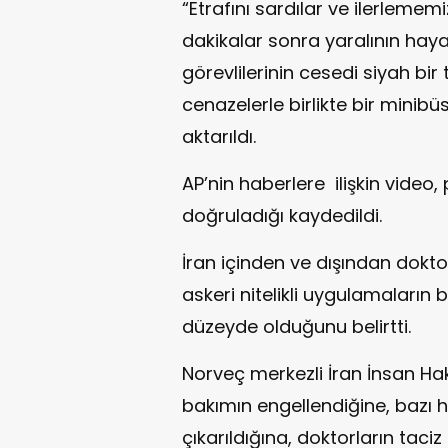
“Etrafını sardılar ve ilerlemem
dakikalar sonra yaralının hayat
görevlilerinin cesedi siyah bi
cenazelerle birlikte bir minib
aktarıldı.
AP’nin haberlere ilişkin video,
doğruladığı kaydedildi.
İran içinden ve dışından doktor
askeri nitelikli uygulamalar
düzeyde olduğunu belirtti.
Norveç merkezli İran İnsan Hak
bakımın engellendiğine, bazı h
çıkarıldığına, doktorların taci