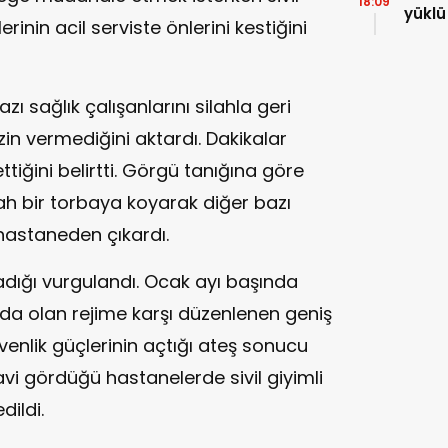
18:09
yüklü
lerinin acil serviste önlerini kestiğini
saldı
zı sağlık çalışanlarını silahla geri
izin vermediğini aktardı. Dakikalar
tiğini belirtti. Görgü tanığına göre
yah bir torbaya koyarak diğer bazı
 hastaneden çıkardı.
dığı vurgulandı. Ocak ayı başında
arda olan rejime karşı düzenlenen geniş
venlik güçlerinin açtığı ateş sonucu
avi gördüğü hastanelerde sivil giyimli
dildi.