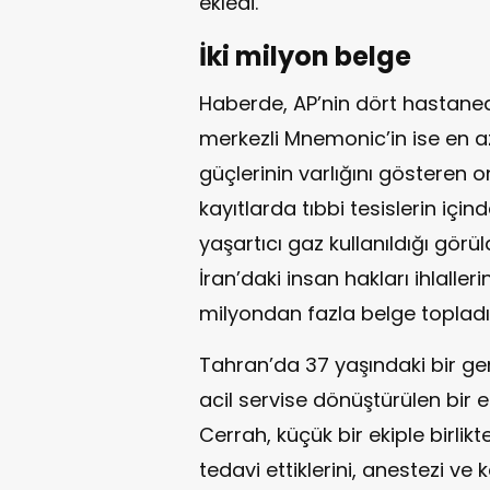
ekledi.
İki milyon belge
Haberde, AP’nin dört hastaned
merkezli Mnemonic’in ise en 
güçlerinin varlığını gösteren on
kayıtlarda tıbbi tesislerin içi
yaşartıcı gaz kullanıldığı gör
İran’daki insan hakları ihlallerine
milyondan fazla belge topladığ
Tahran’da 37 yaşındaki bir gen
acil servise dönüştürülen bir est
Cerrah, küçük bir ekiple birlik
tedavi ettiklerini, anestezi v