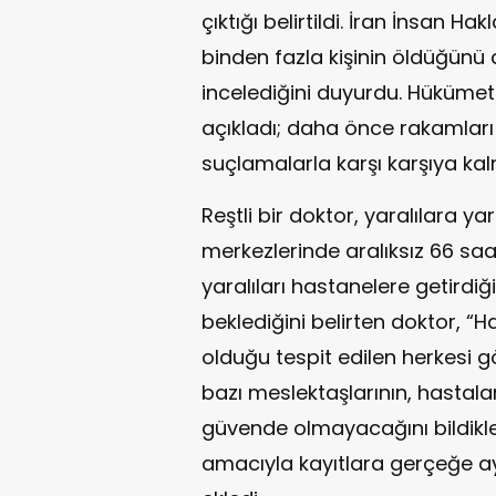
çıktığı belirtildi. İran İnsan Ha
binden fazla kişinin öldüğünü 
incelediğini duyurdu. Hükümet 
açıkladı; daha önce rakamlar
suçlamalarla karşı karşıya kalm
Reştli bir doktor, yaralılara ya
merkezlerinde aralıksız 66 saat ç
yaralıları hastanelere getirdiğ
beklediğini belirten doktor, 
olduğu tespit edilen herkesi gö
bazı meslektaşlarının, hastal
güvende olmayacağını bildikler
amacıyla kayıtlara gerçeğe aykı