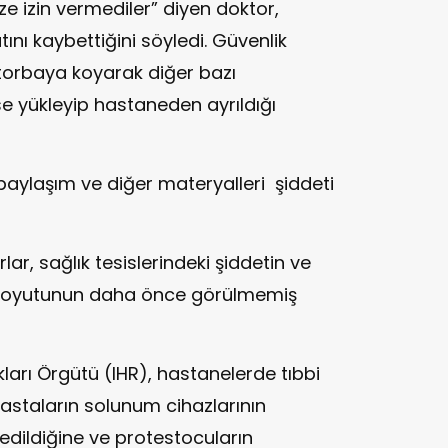
ize izin vermediler” diyen doktor,
ını kaybettiğini söyledi. Güvenlik
r torbaya koyarak diğer bazı
üse yükleyip hastaneden ayrıldığı
 paylaşım ve diğer materyalleri şiddeti
lar, sağlık tesislerindeki şiddetin ve
ın boyutunun daha önce görülmemiş
ları Örgütü (IHR), hastanelerde tıbbi
astaların solunum cihazlarının
z edildiğine ve protestocuların