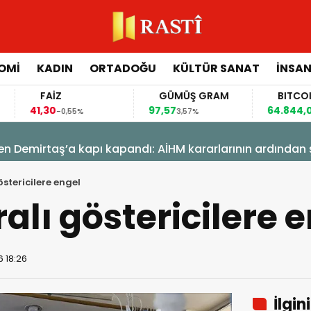
OMİ
KADIN
ORTADOĞU
KÜLTÜR SANAT
İNSAN
FAİZ
GÜMÜŞ GRAM
BITCOIN
,30
97,57
64.844,00
-0,55%
3,57%
0,70%
 Demirtaş’a kapı kapandı: AİHM kararlarının ardından ş
östericilere engel
alı göstericilere 
6 18:26
İlgin