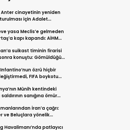
Anter cinayetinin yeniden
turulması için Adalet
lığı’na başvuru
ve yasa Meclis’e gelmeden
taş’a kapı kapandı: AİHM
larının ardından şimdi de
an’a suikast timinin firarisi
i veto tartışması
l sonra konuştu: Gömüldüğü
ürülen silahlar için
 Infantino’nun özrü hiçbir
ris’te kazı başladı
değiştirmedi, FIFA boykotu
cek
ya’nın Münih kentindeki
ı saldırının sanığına ömür
hapis cezası
manlarından İran’a çağrı:
er ve Beluçlara yönelik
lar durdurulsun
ig Havalimanı’nda patlayıcı