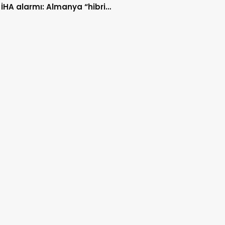
 İHA alarmı: Almanya “hibrit
rı” ihtimali üzerinde duruyor