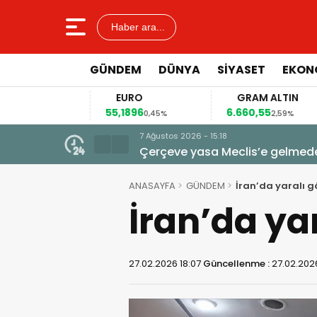
Haber ara...
GÜNDEM
DÜNYA
SİYASET
EKON
EURO
GRAM ALTIN
55,1896
6.660,55
41
2%
0,45%
2,59%
7 Ağustos 2026 - 15:18
Çerçeve yasa Meclis’e gelmeden
veto tartışması
ANASAYFA
GÜNDEM
İran’da yaralı g
İran’da yar
27.02.2026 18:07
Güncellenme :
27.02.202