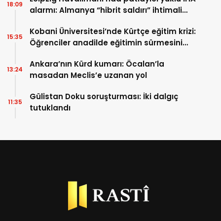
18:09
alarmı: Almanya “hibrit saldırı” ihtimali
üzerinde duruyor
Kobani Üniversitesi’nde Kürtçe eğitim krizi:
15:35
Öğrenciler anadilde eğitimin sürmesini
istiyor
Ankara’nın Kürd kumarı: Öcalan’la
13:24
masadan Meclis’e uzanan yol
Gülistan Doku soruşturması: İki dalgıç
11:35
tutuklandı