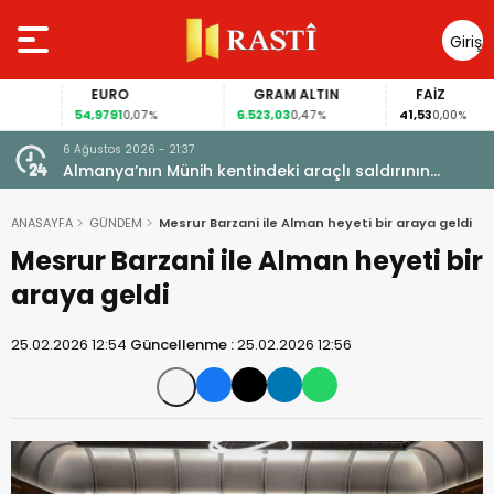
Giriş
Yap
EURO
GRAM ALTIN
FAİZ
54,9791
6.523,03
41,53
0,07%
0,47%
0,00%
6 Ağustos 2026 - 21:37
i, FIFA
Almanya’nın Münih kentindeki araçlı saldırının
sanığına ömür boyu hapis cezası
ANASAYFA
GÜNDEM
Mesrur Barzani ile Alman heyeti bir araya geldi
Mesrur Barzani ile Alman heyeti bir
araya geldi
25.02.2026 12:54
Güncellenme :
25.02.2026 12:56