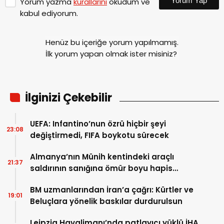
Yorum Yap
Yorum yazma
kurallarını
okudum ve
kabul ediyorum.
Henüz bu içeriğe yorum yapılmamış.
İlk yorum yapan olmak ister misiniz?
İlginizi Çekebilir
UEFA: Infantino’nun özrü hiçbir şeyi
23:08
değiştirmedi, FIFA boykotu sürecek
Almanya’nın Münih kentindeki araçlı
21:37
saldırının sanığına ömür boyu hapis
cezası
BM uzmanlarından İran’a çağrı: Kürtler ve
19:01
Beluçlara yönelik baskılar durdurulsun
Leipzig Havalimanı’nda patlayıcı yüklü İHA