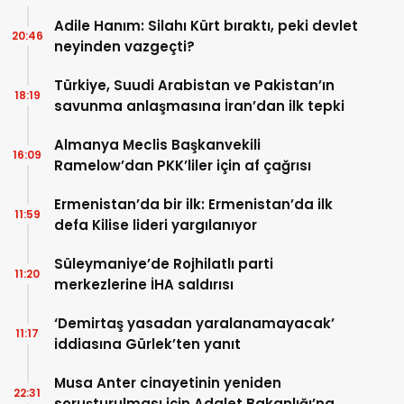
Adile Hanım: Silahı Kürt bıraktı, peki devlet
20:46
neyinden vazgeçti?
Türkiye, Suudi Arabistan ve Pakistan’ın
18:19
savunma anlaşmasına İran’dan ilk tepki
Almanya Meclis Başkanvekili
16:09
Ramelow’dan PKK’liler için af çağrısı
Ermenistan’da bir ilk: Ermenistan’da ilk
11:59
defa Kilise lideri yargılanıyor
Süleymaniye’de Rojhilatlı parti
11:20
merkezlerine İHA saldırısı
‘Demirtaş yasadan yaralanamayacak’
11:17
iddiasına Gürlek’ten yanıt
Musa Anter cinayetinin yeniden
22:31
soruşturulması için Adalet Bakanlığı’na