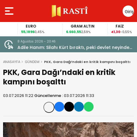
Giriş
Yap
EURO
GRAM ALTIN
FAİZ
55,1896
6.660,55
41,30
0,45%
2,59%
-0,55%
8 Ağustos 2026 - 20:46
Adile Hanım: Silahı Kürt bıraktı, peki devlet neyinden
vazgeçti?
ANASAYFA
GÜNDEM
PKK, Gara Dağı’ndaki en kritik kampını boşalttı
PKK, Gara Dağı’ndaki en kritik
kampını boşalttı
03.07.2026 11:22
Güncellenme :
03.07.2026 11:33