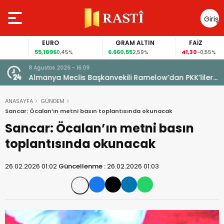
Giriş
Yap
EURO
GRAM ALTIN
FAİZ
55,1896
6.660,55
41,30
0,45%
2,59%
-0,55%
8 Ağustos 2026 - 16:09
Almanya Meclis Başkanvekili Ramelow’dan PKK’liler
için af çağrısı
ANASAYFA
GÜNDEM
Sancar: Öcalan’ın metni basın toplantısında okunacak
Sancar: Öcalan’ın metni basın
toplantısında okunacak
26.02.2026 01:02
Güncellenme :
26.02.2026 01:03