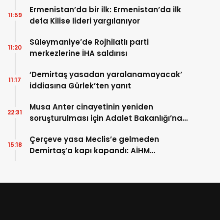
Ermenistan’da bir ilk: Ermenistan’da ilk
11:59
defa Kilise lideri yargılanıyor
Süleymaniye’de Rojhilatlı parti
11:20
merkezlerine İHA saldırısı
‘Demirtaş yasadan yaralanamayacak’
11:17
iddiasına Gürlek’ten yanıt
Musa Anter cinayetinin yeniden
22:31
soruşturulması için Adalet Bakanlığı’na
başvuru
Çerçeve yasa Meclis’e gelmeden
15:18
Demirtaş’a kapı kapandı: AİHM
kararlarının ardından şimdi de siyasi veto
tartışması