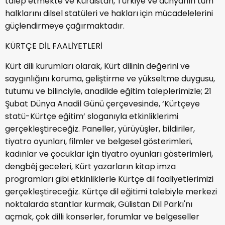
talep etmekte ve Kürdistan, Türkiye ve dünyanın tüm
halklarını dilsel statüleri ve hakları için mücadelelerini
güçlendirmeye çağırmaktadır.
KÜRTÇE DİL FAALİYETLERİ
Kürt dili kurumları olarak, Kürt dilinin değerini ve
saygınlığını koruma, geliştirme ve yükseltme duygusu,
tutumu ve bilinciyle, anadilde eğitim taleplerimizle; 21
Şubat Dünya Anadil Günü çerçevesinde, ‘Kürtçeye
statü-Kürtçe eğitim’ sloganıyla etkinliklerimi
gerçekleştireceğiz. Paneller, yürüyüşler, bildiriler,
tiyatro oyunları, filmler ve belgesel gösterimleri,
kadınlar ve çocuklar için tiyatro oyunları gösterimleri,
dengbêj geceleri, Kürt yazarların kitap imza
programları gibi etkinliklerle Kürtçe dil faaliyetlerimizi
gerçekleştireceğiz. Kürtçe dil eğitimi talebiyle merkezi
noktalarda stantlar kurmak, Gülistan Dil Parkı'nı
açmak, çok dilli konserler, forumlar ve belgeseller