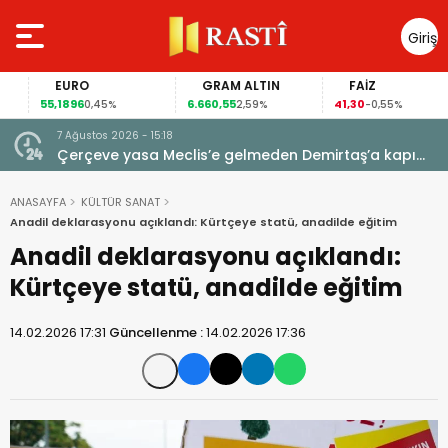
Giriş
Yap
EURO
GRAM ALTIN
FAİZ
55,1896
6.660,55
41,30
0,45%
2,59%
-0,55%
7 Ağustos 2026 - 15:18
 için
Çerçeve yasa Meclis’e gelmeden Demirtaş’a kapı
kapandı: AİHM kararlarının ardından şimdi de siyasi
veto tartışması
ANASAYFA
KÜLTÜR SANAT
Anadil deklarasyonu açıklandı: Kürtçeye statü, anadilde eğitim
Anadil deklarasyonu açıklandı:
Kürtçeye statü, anadilde eğitim
14.02.2026 17:31
Güncellenme :
14.02.2026 17:36