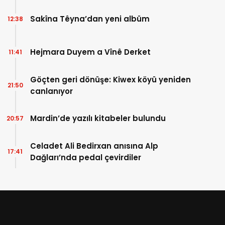
anlayışını geride bırakmalıyız”
Sakîna Têyna’dan yeni albüm
12:38
Hejmara Duyem a Vînê Derket
11:41
Göçten geri dönüşe: Kiwex köyü yeniden
21:50
canlanıyor
Mardin’de yazılı kitabeler bulundu
20:57
Celadet Ali Bedirxan anısına Alp
17:41
Dağları’nda pedal çevirdiler