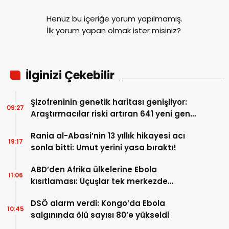
Henüz bu içeriğe yorum yapılmamış.
İlk yorum yapan olmak ister misiniz?
İlginizi Çekebilir
Şizofreninin genetik haritası genişliyor:
09:27
Araştırmacılar riski artıran 641 yeni gen
keşfetti
Rania al-Abasi’nin 13 yıllık hikayesi acı
19:17
sonla bitti: Umut yerini yasa bıraktı!
ABD’den Afrika ülkelerine Ebola
11:06
kısıtlaması: Uçuşlar tek merkezde
toplanıyor
DSÖ alarm verdi: Kongo’da Ebola
10:45
salgınında ölü sayısı 80’e yükseldi