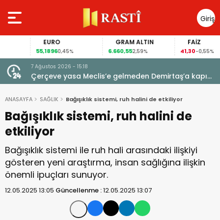
Giriş
Yap
EURO
GRAM ALTIN
FAİZ
55,1896
6.660,55
41,30
0,45%
2,59%
-0,55%
7 Ağustos 2026 - 15:18
 için
Çerçeve yasa Meclis’e gelmeden Demirtaş’a kapı
kapandı: AİHM kararlarının ardından şimdi de siyasi
veto tartışması
ANASAYFA
SAĞLIK
Bağışıklık sistemi, ruh halini de etkiliyor
Bağışıklık sistemi, ruh halini de
etkiliyor
Bağışıklık sistemi ile ruh hali arasındaki ilişkiyi
gösteren yeni araştırma, insan sağlığına ilişkin
önemli ipuçları sunuyor.
12.05.2025 13:05
Güncellenme :
12.05.2025 13:07