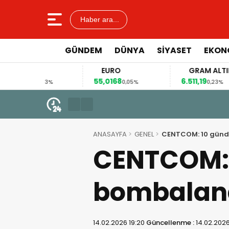
Haber ara...
GÜNDEM
DÜNYA
SİYASET
EKON
LAR
EURO
GRAM ALTIN
35
55,0168
6.511,19
0,03%
0,05%
0,23%
5 Ağustos 2026 - 18:47
Terörsüz Türkiye” Çerçeve Yas
ANASAYFA
GENEL
CENTCOM: 10 günde
CENTCOM: 1
bombalan
14.02.2026 19:20
Güncellenme :
14.02.2026