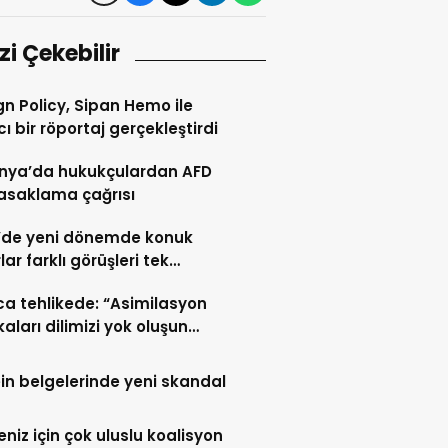
izi Çekebilir
gn Policy, Sipan Hemo ile
cı bir röportaj gerçekleştirdi
nya’da hukukçulardan AFD
yasaklama çağrısı
’de yeni dönemde konuk
rüşleri tek
ormda buluşturuyor
a tehlikede: “Asimilasyon
kaları dilimizi yok oluşun
ne getirdi”
in belgelerinde yeni skandal
deniz için çok uluslu koalisyon