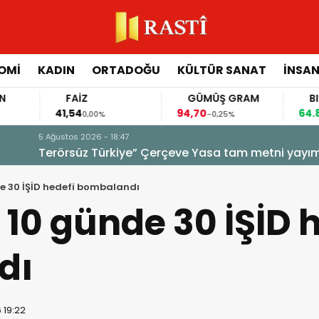
OMİ
KADIN
ORTADOĞU
KÜLTÜR SANAT
İNSAN
FAİZ
GÜMÜŞ GRAM
BITCOIN
41,54
94,70
64.819,00
0,00%
-0,25%
0,
a tam metni yayımlandı! 12 Madde neleri kapsıyor?
 30 İŞİD hedefi bombalandı
0 günde 30 İŞİD h
dı
 19:22