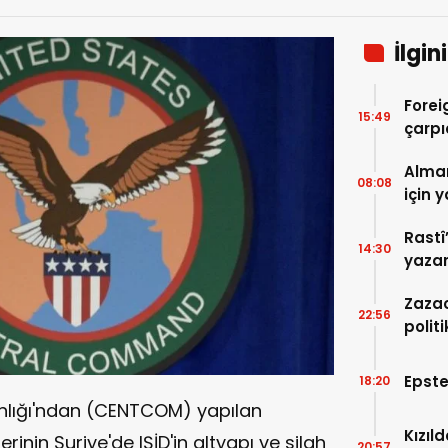
İlgin
Forei
15:49
çarpı
Alma
08:08
için 
Rastî
14:30
yazarlar farklı gö
platf
Zazac
22:56
politi
eşiği
Epste
18:20
nlığı'ndan (CENTCOM) yapılan
Kızıl
nin Suriye'de IŞİD'in altyapı ve silah
20:57