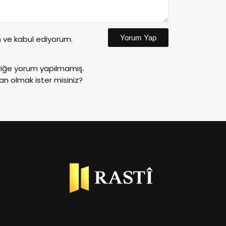
Yorum Yap
ve kabul ediyorum.
riğe yorum yapılmamış.
an olmak ister misiniz?