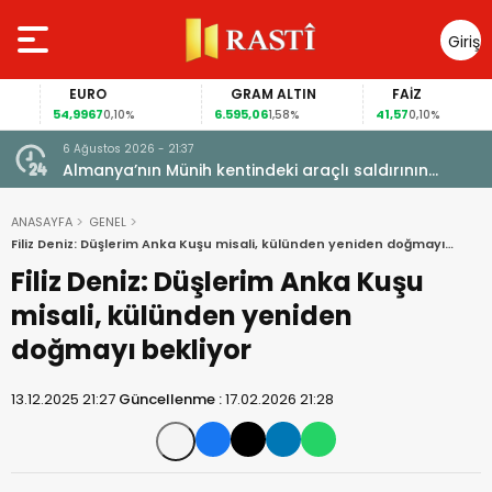
Giriş
Yap
EURO
GRAM ALTIN
FAİZ
54,9967
6.595,06
41,57
0,10%
1,58%
0,10%
6 Ağustos 2026 - 21:37
i, FIFA
Almanya’nın Münih kentindeki araçlı saldırının
sanığına ömür boyu hapis cezası
ANASAYFA
GENEL
Filiz Deniz: Düşlerim Anka Kuşu misali, külünden yeniden doğmayı
bekliyor
Filiz Deniz: Düşlerim Anka Kuşu
misali, külünden yeniden
doğmayı bekliyor
13.12.2025 21:27
Güncellenme :
17.02.2026 21:28