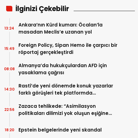
İlginizi Çekebilir
Ankara’nın Kürd kumarı: Öcalan’la
13:24
masadan Meclis’e uzanan yol
Foreign Policy, Sipan Hemo ile çarpıcı bir
15:49
röportaj gerçekleştirdi
Almanya’da hukukçulardan AFD için
08:08
yasaklama çağrısı
Rastî’de yeni dönemde konuk yazarlar
14:30
farklı görüşleri tek platformda
buluşturuyor
Zazaca tehlikede: “Asimilasyon
22:56
politikaları dilimizi yok oluşun eşiğine
getirdi”
Epstein belgelerinde yeni skandal
18:20