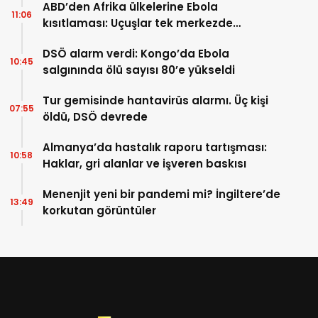
ABD’den Afrika ülkelerine Ebola
11:06
kısıtlaması: Uçuşlar tek merkezde
toplanıyor
DSÖ alarm verdi: Kongo’da Ebola
10:45
salgınında ölü sayısı 80’e yükseldi
Tur gemisinde hantavirüs alarmı. Üç kişi
07:55
öldü, DSÖ devrede
Almanya’da hastalık raporu tartışması:
10:58
Haklar, gri alanlar ve işveren baskısı
Menenjit yeni bir pandemi mi? İngiltere’de
13:49
korkutan görüntüler