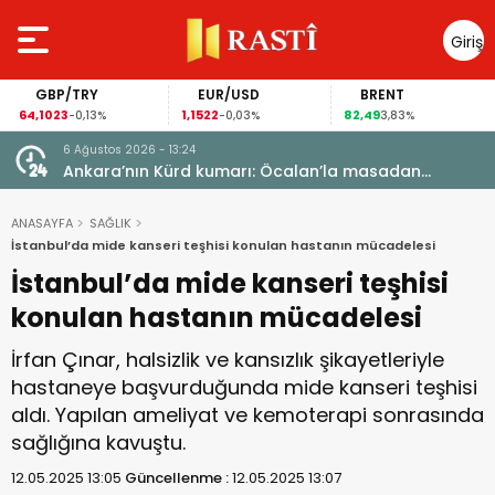
Giriş
Yap
GBP/TRY
EUR/USD
BRENT
64,1023
1,1522
82,49
-0,13%
-0,03%
3,83%
6 Ağustos 2026 - 13:24
Ankara’nın Kürd kumarı: Öcalan’la masadan
Meclis’e uzanan yol
ANASAYFA
SAĞLIK
İstanbul’da mide kanseri teşhisi konulan hastanın mücadelesi
İstanbul’da mide kanseri teşhisi
konulan hastanın mücadelesi
İrfan Çınar, halsizlik ve kansızlık şikayetleriyle
hastaneye başvurduğunda mide kanseri teşhisi
aldı. Yapılan ameliyat ve kemoterapi sonrasında
sağlığına kavuştu.
12.05.2025 13:05
Güncellenme :
12.05.2025 13:07