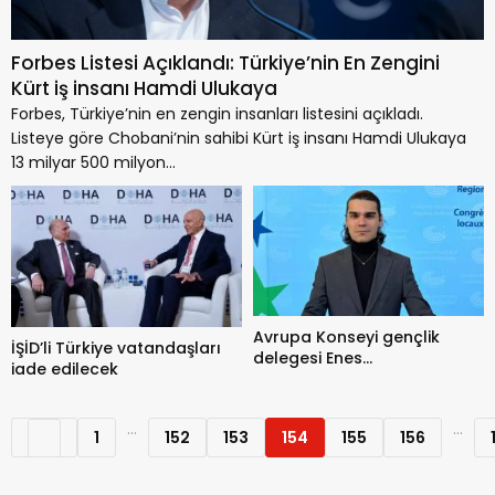
Forbes Listesi Açıklandı: Türkiye’nin En Zengini
Kürt iş insanı Hamdi Ulukaya
Forbes, Türkiye’nin en zengin insanları listesini açıkladı.
Listeye göre Chobani’nin sahibi Kürt iş insanı Hamdi Ulukaya
13 milyar 500 milyon...
Avrupa Konseyi gençlik
İŞİD’li Türkiye vatandaşları
delegesi Enes
iade edilecek
Hocaoğulları’na beraat
...
...
1
152
153
154
155
156