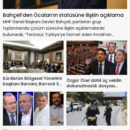
Bahçeli’den Öcalan’ın statüsüne ilişkin açıklama
MHP Genel Başkanı Devlet Bahçeli, partisinin grup
toplantısında çözüm sürecine ilişkin açıklamalarda
bulunarak, “Terörsüz Türkiye’ye hizmet eden İmralı’nın
statüsü açıklığa...
Kürdistan Bölgesel Yönetimi
Özgür Özel dahil üç vekilin
başkanı Barzani, Barrack ile
dokunulmazlık dosyası
görüştü
Meclis’te