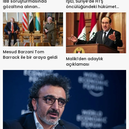
İBB soruşturmasında
IŞİD, Suriye’de HTŞ
gözaltına alınan
öncülüğündeki hükümet
gazeteciler hakkında yeni
güçlerini hedef aldı: 4 ölü
karar
Mesud Barzani Tom
Barrack ile bir araya geldi
Maliki’den adaylık
açıklaması