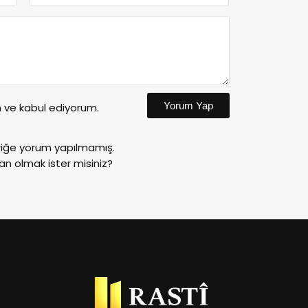
Yorum Yap
ve kabul ediyorum.
riğe yorum yapılmamış.
an olmak ister misiniz?