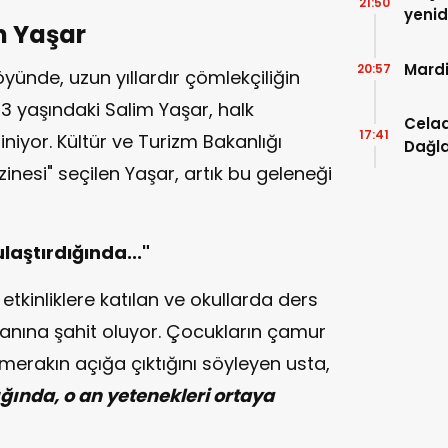
21:50
yenid
im Yaşar
Mardi
20:57
köyünde, uzun yıllardır çömlekçiliğin
 83 yaşındaki Salim Yaşar, halk
Celad
17:41
iniyor. Kültür ve Turizm Bakanlığı
Dağla
nesi" seçilen Yaşar, artık bu geleneği
laştırdığında..."
 etkinliklere katılan ve okullarda ders
anına şahit oluyor. Çocukların çamur
i merakın açığa çıktığını söyleyen usta,
ığında, o an yetenekleri ortaya