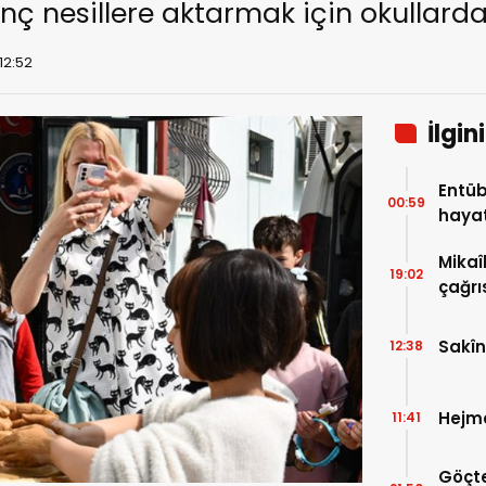
ç nesillere aktarmak için okullarda 
12:52
İlgin
Entüb
00:59
hayat
Mikaî
19:02
çağrı
olduğ
bırak
Sakî
12:38
Hejm
11:41
Göçte