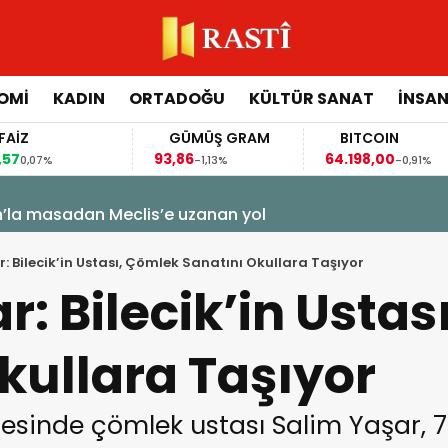
OMİ
KADIN
ORTADOĞU
KÜLTÜR SANAT
İNSAN
GÜMÜŞ GRAM
BITCOIN
93,86
64.198,00
-1,13%
-0,91%
n’la masadan Meclis’e uzanan yol
: Bilecik’in Ustası, Çömlek Sanatını Okullara Taşıyor
r: Bilecik’in Usta
kullara Taşıyor
lçesinde çömlek ustası Salim Yaşar, 7