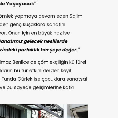
rde Yaşayacak"
la çömlek yapmaya devam eden Salim
eden genç kuşaklara sanatını
r. Onun için en büyük haz ise
Sanatımız gelecek nesillerde
indeki parlaklık her şeye değer."
ılmaz Benlice de çömlekçiliğin kültürel
rın bu tür etkinliklerden keyif
eni Funda Gürlek ise çocuklara sanatsal
i ve bu sayede gelişimlerine katkı