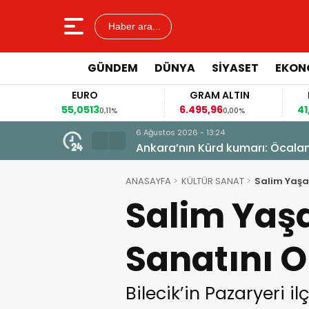
Haber ara...
GÜNDEM
DÜNYA
SİYASET
EKON
EURO
GRAM ALTIN
FAİZ
55,0513
6.495,96
41,57
0,11%
0,00%
0,07%
6 Ağustos 2026 - 13:24
istiyor
Ankara’nın Kürd kumarı: Öcala
ANASAYFA
KÜLTÜR SANAT
Salim Yaşar
Salim Yaşa
Sanatını O
Bilecik’in Pazaryeri i