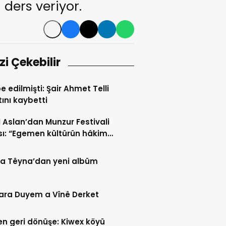
ders veriyor.
izi Çekebilir
e edilmişti: Şair Ahmet Telli
ını kaybetti
l Aslan’dan Munzur Festivali
sı: “Egemen kültürün hâkim
u festival anlayışını geride
malıyız”
na Têyna’dan yeni albüm
ara Duyem a Vînê Derket
n geri dönüşe: Kiwex köyü