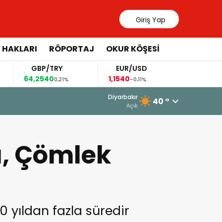
Giriş Yap
 HAKLARI
RÖPORTAJ
OKUR KÖŞESİ
GBP/TRY
EUR/USD
BRENT
64,2540
1,1540
81,26
0,21%
-0,11%
2,28%
6 Ağustos 2026 - 11:35
Diyarbakır
40 °
Gülistan Doku soruşturması: İki dal
Açık
sı, Çömlek
0 yıldan fazla süredir