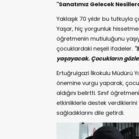
"Sanatımız Gelecek Nesille
Yaklaşık 70 yıldır bu tutkuy
Yaşar, hiç yorgunluk hissetm
öğretmenin mutluluğunu yaşıyo
çocuklardaki neşeli ifadeler.
"
yaşayacak. Çocukların gözler
Ertuğrulgazi İlkokulu Müdürü Y
önemine vurgu yaparak, çocukla
aldığını belirtti. Sınıf öğretm
etkinliklerle destek verdiklerin
sağladıklarını dile getirdi.