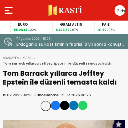
Giriş
Yap
EURO
GRAM ALTIN
FAİZ
55,0648
6.626,72
41,60
0,22%
2,07%
0,17%
7 Ağustos 2026 - 15:05
kapı
Erdoğan’a suikast timinin firarisi 10 yıl sonra konuştu:
siyasi
Gömüldüğü öne sürülen silahlar için Marmaris’te
kazı başladı
ANASAYFA
GENEL
Tom Barrack yıllarca Jefftey Epstein ile düzenli temasta kaldı
Tom Barrack yıllarca Jefftey
Epstein ile düzenli temasta kaldı
15.02.2026 00:23
Güncellenme :
15.02.2026 00:26