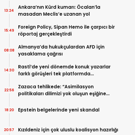
Ankara’nın Kürd kumarı: Öcalan’la
13:24
masadan Meclis’e uzanan yol
Foreign Policy, Sipan Hemo ile çarpıcı bir
15:49
röportaj gerçekleştirdi
Almanya’da hukukçulardan AFD için
08:08
yasaklama çağrısı
Rastî’de yeni dönemde konuk yazarlar
14:30
farklı görüşleri tek platformda
buluşturuyor
Zazaca tehlikede: “Asimilasyon
22:56
politikaları dilimizi yok oluşun eşiğine
getirdi”
Epstein belgelerinde yeni skandal
18:20
Kızıldeniz için çok uluslu koalisyon hazırlığı
20:57