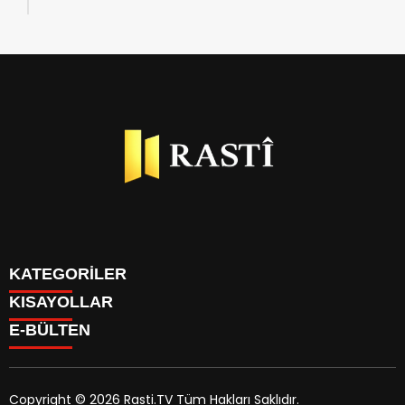
KATEGORİLER
KISAYOLLAR
BİYOGRAFİLER
E-BÜLTEN
DÜNYA
YAZARLAR
EKONOMİ
PARİTELER
GÜNDEM
TÜM MANŞET HABERLERİ
KÜLTÜR SANAT
Copyright © 2026 Rasti.TV Tüm Hakları Saklıdır.
KÜNYE