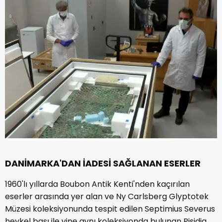
DANİMARKA'DAN İADESİ SAĞLANAN ESERLER
1960'lı yıllarda Boubon Antik Kenti'nden kaçırılan
eserler arasında yer alan ve Ny Carlsberg Glyptotek
Müzesi koleksiyonunda tespit edilen Septimius Severus
heykel başı ile yine aynı koleksiyonda bulunan Pisidia