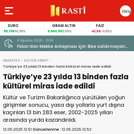
Giriş
Yap
EURO
GRAM ALTIN
FAİZ
,1581
6.660,55
41,30
97,
0,39%
2,59%
-0,55%
8 Ağustos 2026 - 21:55
Fidan’dan Mekke Anlaşması için: Bize saldırmayan
hiçbir ülke hedefimizde değil
ANASAYFA
KÜLTÜR SANAT
Türkiye’ye 23 yılda 13 binden fazla kültürel miras iade edildi
Türkiye’ye 23 yılda 13 binden fazla
kültürel miras iade edildi
Kültür ve Turizm Bakanlığınca yürütülen yoğun
girişimler sonucu, yasa dışı yollarla yurt dışına
kaçırılan 13 bin 283 eser, 2002-2025 yılları
arasında yurda kazandırıldı.
12.05.2025 12:51
Güncellenme :
12.05.2025 12:52