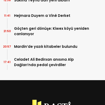
Sakîna Têyna’dan yeni albüm
12:38
Hejmara Duyem a Vînê Derket
11:41
Göçten geri dönüşe: Kiwex köyü yeniden
21:50
canlanıyor
Mardin’de yazılı kitabeler bulundu
20:57
Celadet Ali Bedirxan anısına Alp
17:41
Dağları’nda pedal çevirdiler